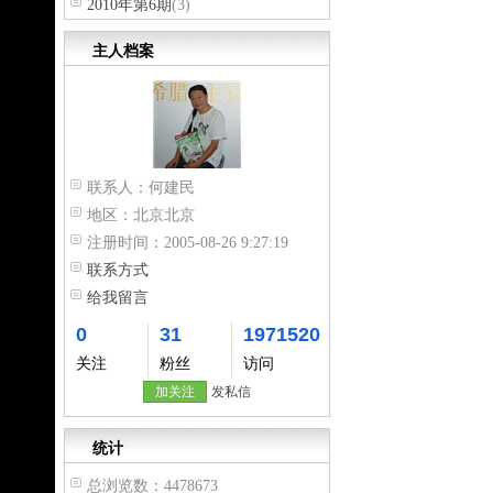
2010年第6期
(3)
主人档案
联系人：
何建民
地区：
北京北京
注册时间：
2005-08-26 9:27:19
联系方式
给我留言
0
31
1971520
关注
粉丝
访问
加关注
发私信
统计
总浏览数：4478673