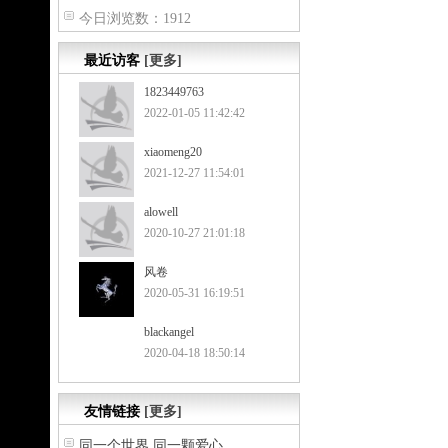
今日浏览数：1912
最近访客
[更多]
1823449763
2022-01-05 11:42:42
xiaomeng20
2021-12-27 11:54:01
alowell
2020-10-27 21:01:18
风卷
2020-05-31 16:19:51
blackangel
2020-04-18 18:50:14
友情链接
[更多]
同一个世界 同一颗爱心