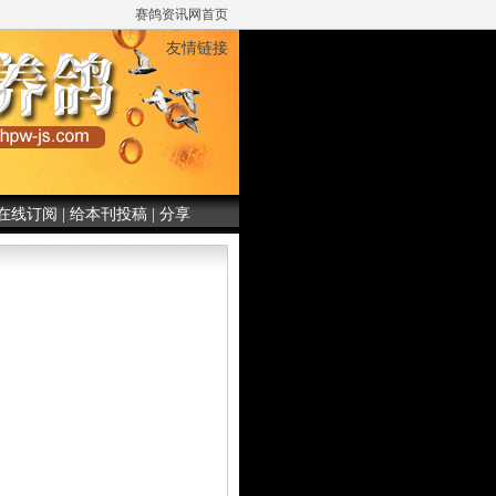
赛鸽资讯网首页
友情链接
在线订阅
|
给本刊投稿
|
分享