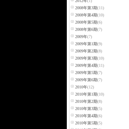
2012年
(1)
2008年第3期
(11)
2008年第4期
(10)
2008年第5期
(6)
2008年第6期
(7)
2009年
(7)
2009年第1期
(9)
2009年第2期
(8)
2009年第3期
(10)
2009年第4期
(11)
2009年第5期
(7)
2009年第6期
(7)
2010年
(12)
2010年第1期
(10)
2010年第2期
(8)
2010年第3期
(5)
2010年第4期
(6)
2010年第5期
(5)