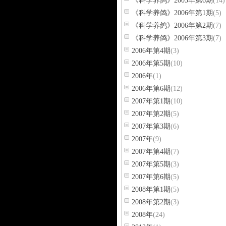
《科学养鸽》2005年第6期
(14)
《科学养鸽》2006年第1期
(5)
《科学养鸽》2006年第2期
(7)
《科学养鸽》2006年第3期
(7)
2006年第4期
(3)
2006年第5期
(10)
2006年
(1)
2006年第6期
(12)
2007年第1期
(10)
2007年第2期
(5)
2007年第3期
(6)
2007年
(9)
2007年第4期
(7)
2007年第5期
(3)
2007年第6期
(5)
2008年第1期
(5)
2008年第2期
(3)
2008年
(24)