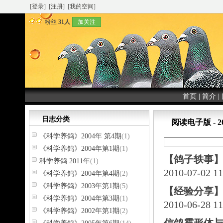
[登录]
[注册]
[我的空间]
粉丝
31人
加关注
首页
|
简介
|
日志分类
阅读电子版 - 2
《科学养鸽》2004年 第4期
(1)
《科学养鸽》2004年第1期
(1)
【鸽子轶事
科学养鸽 2011年
(1)
2010-07-02 1
《科学养鸽》2004年第4期
(2)
《科学养鸽》2003年第1期
(5)
【经验分享
《科学养鸽》2004年第3期
(1)
2010-06-28 1
《科学养鸽》2002年第1期
(2)