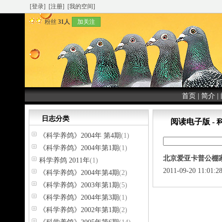
[登录]
[注册]
[我的空间]
粉丝
31人
加关注
首页
|
简介
|
日志分类
阅读电子版 - 
《科学养鸽》2004年 第4期
(1)
《科学养鸽》2004年第1期
(1)
北京爱亚卡普公棚
科学养鸽 2011年
(1)
2011-09-20 11:01:
《科学养鸽》2004年第4期
(2)
《科学养鸽》2003年第1期
(5)
《科学养鸽》2004年第3期
(1)
《科学养鸽》2002年第1期
(2)