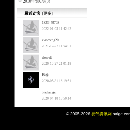
2010年第6期
(3)
最近访客
[更多]
1823449763
2022-01-05 11:42:42
xiaomeng20
2021-12-27 11:54:01
alowell
2020-10-27 21:01:18
风卷
2020-05-31 16:19:51
blackangel
2020-04-18 18:50:14
© 2005-2026
赛鸽资讯网
saige