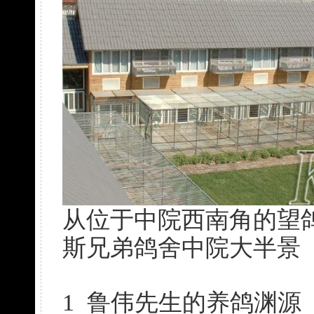
从位于中院西南角的望鸽
斯兄弟鸽舍中院大半景
1 鲁伟先生的养鸽渊源