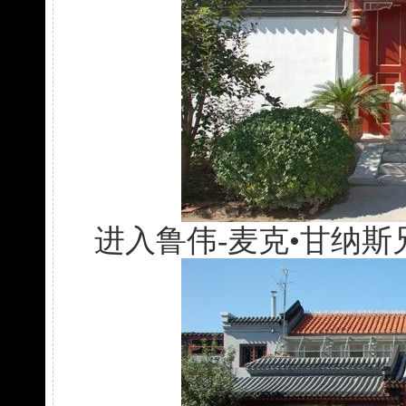
进入鲁伟-麦克•甘纳