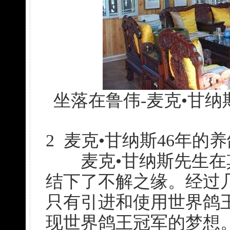
坐落在鲁伟-麦克•甘
2 麦克•甘纳斯46年
麦克•甘纳斯先生在
结下了不解之缘。经过
只有引进和使用世界鸽
现世界鸽王冠军的梦想