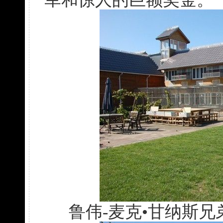
鲁伟-麦克•甘纳斯