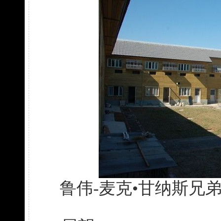
鲁伟-麦克•甘纳斯兄