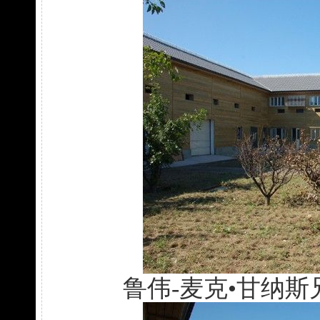
鲁伟-麦克•甘纳