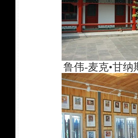
鲁伟-麦克•甘