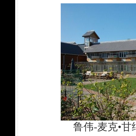
鲁伟-麦克•甘