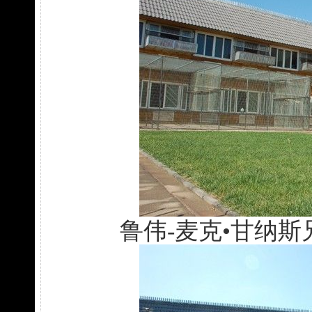
鲁伟-麦克•甘纳