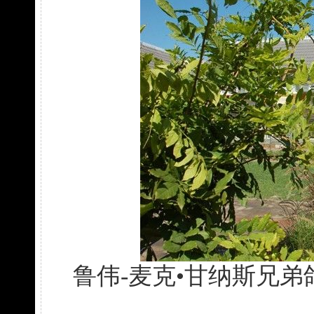
鲁伟-麦克•甘纳斯兄