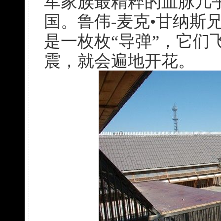
军家族最精粹的血脉几
国。鲁伟-麦克•甘纳斯
是一枚枚“导弹”，它们
震，就会遍地开花。