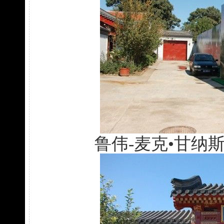
鲁伟-麦克•甘纳