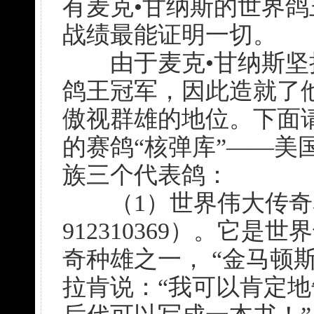
有麦克•甘纳斯的世界
战绩最能证明一切。
由于麦克•甘纳斯坚
鸽王冠军，因此造就了
傲视群雄的地位。下面
的赛鸽“核弹库”——美
族三个代表鸽：
（1）世界伟大传奇名鸽
912310369）。它
奇种雄之一， “金马顿
拉肯说：“我可以肯定地