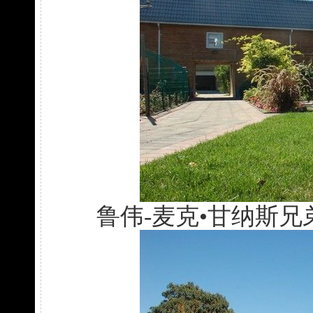
鲁伟-麦克•甘纳斯