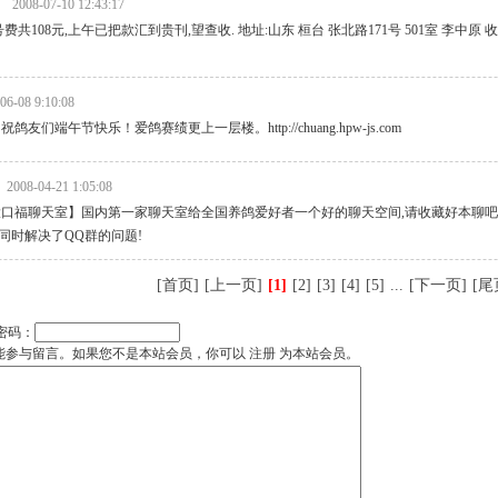
2008-07-10 12:43:17
共108元,上午已把款汇到贵刊,望查收. 地址:山东 桓台 张北路171号 501室 李中原 收 邮
06-08 9:10:08
们端午节快乐！爱鸽赛绩更上一层楼。http://chuang.hpw-js.com
2008-04-21 1:05:08
福聊天室】国内第一家聊天室给全国养鸽爱好者一个好的聊天空间,请收藏好本聊吧网址：http:
n:6688/ 同时解决了QQ群的问题!
[首页]
[上一页]
[1]
[2]
[3]
[4]
[5]
...
[下一页]
[尾
密码：
能参与留言。如果您不是本站会员，你可以
注册
为本站会员。