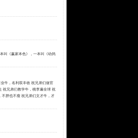
 本叫《赢家本色》，一本叫《幼鸽
事业牛，名利双丰收 祝兄弟们做官
 祝兄弟们教学牛，桃李遍全球 祝
，不胖也不瘦 祝兄弟们文才牛，才