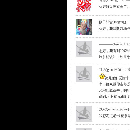
传勇(chuang)
2010-
你好好久没有来了
刚子鸽舍(magang)
你好，我是陕西杨凌
————(forever138
您好，我看到200
制胜秘诀》，如果您那
甘西(ganxi305)
200
祝兄弟们爱情牛
牛，群众跟你走 祝
兄弟们企业牛，明年
高到八斗 祝兄弟们
刘永权(liuyongquan)
我想定点老书,稳拿是