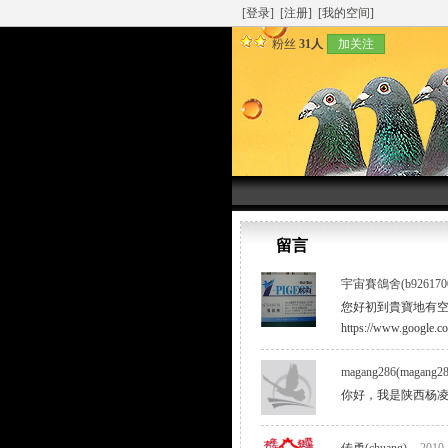
[登录]
[注册]
[我的空间]
粉丝
31人
加关注
留言
宇宙賽鴿舍(b9261700
您好初到貴寶地有空請參觀我的部
https://www.google
magang286(magang28
你好，我是陕西杨凌