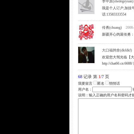
李中原(shedegeyuan)
我是个人订户,加挂号费
话:13583333554
传勇(chuang)
2008-
新疆开心鸽屋传勇：祝鸽友
大口福鸽舍(dkfdkf)
欢迎您大驾光临【大口
http://chat66.c
68
记录 第
1
/
7
页
我要留言
匿名
悄悄话
用户名：
说明：输入正确的用户名和密码才