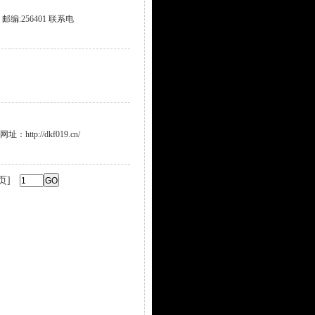
编:256401 联系电
//dkf019.cn/
页]