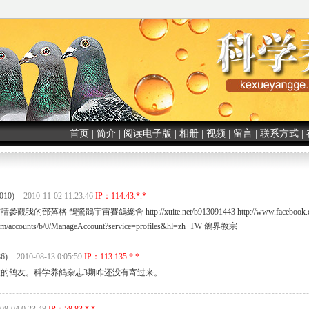
首页
|
简介
|
阅读电子版
|
相册
|
视频
|
留言
|
联系方式
|
10)
2010-11-02 11:23:46
IP：114.43.*.*
落格 鵠鷺鶻宇宙賽鴿總舍 http://xuite.net/b913091443 http://www.facebook.co
.com/accounts/b/0/ManageAccount?service=profiles&hl=zh_TW 鴿界教宗
6)
2010-08-13 0:05:59
IP：113.135.*.*
的鸽友。科学养鸽杂志3期咋还没有寄过来。