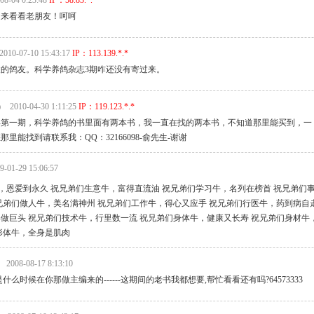
08-04 0:23:48
IP：58.83.*.*
。来看看老朋友！呵呵
2010-07-10 15:43:17
IP：113.139.*.*
的鸽友。科学养鸽杂志3期咋还没有寄过来。
)
2010-04-30 1:11:25
IP：119.123.*.*
2年第一期，科学养鸽的书里面有两本书，我一直在找的两本书，不知道那里能买到，一
里能找到请联系我：QQ：32166098-俞先生-谢谢
9-01-29 15:06:57
，恩爱到永久 祝兄弟们生意牛，富得直流油 祝兄弟们学习牛，名列在榜首 祝兄弟们
兄弟们做人牛，美名满神州 祝兄弟们工作牛，得心又应手 祝兄弟们行医牛，药到病自走
做巨头 祝兄弟们技术牛，行里数一流 祝兄弟们身体牛，健康又长寿 祝兄弟们身材牛
形体牛，全身是肌肉
2008-08-17 8:13:10
什么时候在你那做主编来的------这期间的老书我都想要,帮忙看看还有吗?64573333