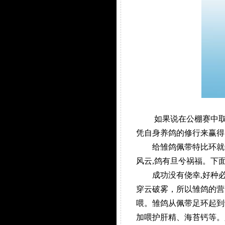
如果说在公棚赛中取得
凭自身养鸽的修行来赢得
给雏鸽佩带特比环就像
风云,鸽有旦兮祸福。下
成功没有侥幸,好种必好
穿云破雾，所以雏鸽的营
喂。雏鸽从佩带足环起到
加喂护肝精、海苔钙等。