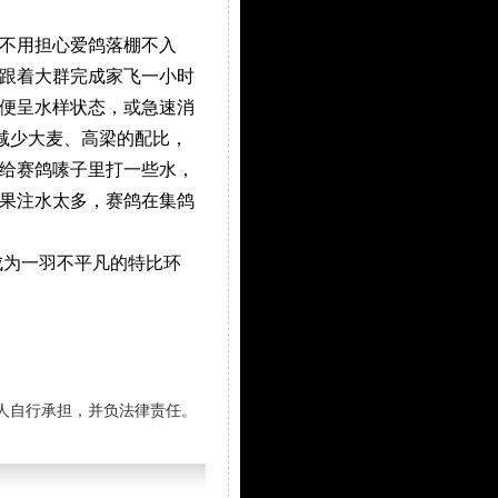
不用担心爱鸽落棚不入
跟着大群完成家飞一小时
便呈水样状态，或急速消
时减少大麦、高梁的配比，
给赛鸽嗉子里打一些水，
如果注水太多，赛鸽在集鸽
为一羽不平凡的特比环
人自行承担，并负法律责任。