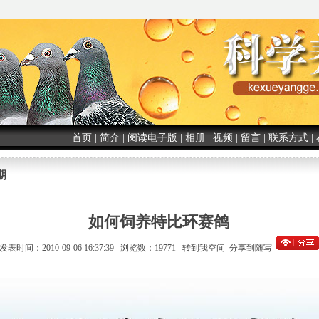
首页
|
简介
|
阅读电子版
|
相册
|
视频
|
留言
|
联系方式
|
期
如何饲养特比环赛鸽
发表时间：2010-09-06 16:37:39 浏览数：19771
转到我空间
分享到随写