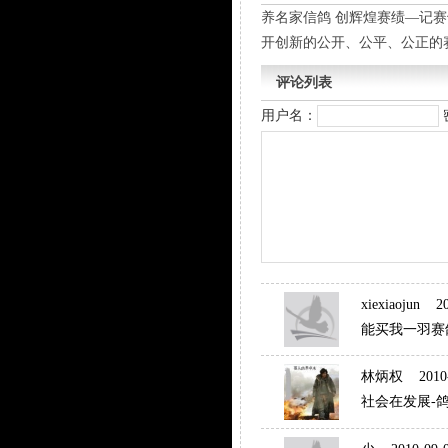
养名家信鸽 创辉煌赛绩—记
开创新的公开、公平、公正的
评论列表
用户名：
xiexiaojun
201
能买我一羽赛
林炳权
2010-0
社会在发展-