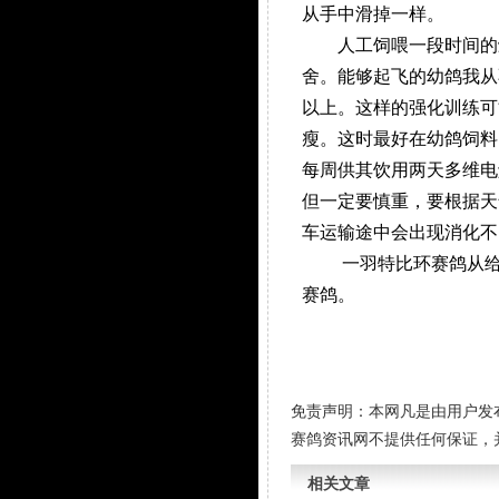
从手中滑掉一样。
人工饲喂一段时间的雏
舍。能够起飞的幼鸽我从
以上。这样的强化训练可
瘦。这时最好在幼鸽饲料
每周供其饮用两天多维电
但一定要慎重，要根据天
车运输途中会出现消化不
一羽特比环赛鸽从给它
赛鸽。
免责声明：本网凡是由用户发
赛鸽资讯网不提供任何保证，
相关文章