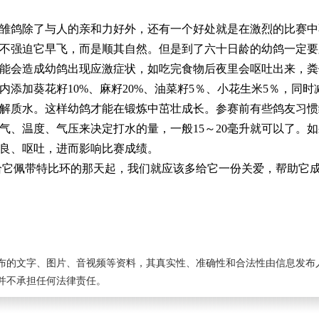
鸽除了与人的亲和力好外，还有一个好处就是在激烈的比赛中
不强迫它早飞，而是顺其自然。但是到了六十日龄的幼鸽一定要
能会造成幼鸽出现应激症状，如吃完食物后夜里会呕吐出来，粪
内添加葵花籽10%、麻籽20%、油菜籽5％、小花生米5％，同
解质水。这样幼鸽才能在锻炼中茁壮成长。参赛前有些鸽友习惯
气、温度、气压来决定打水的量，一般15～20毫升就可以了。
良、呕吐，进而影响比赛成绩。
佩带特比环的那天起，我们就应该多给它一份关爱，帮助它成
布的文字、图片、音视频等资料，其真实性、准确性和合法性由信息发布
并不承担任何法律责任。