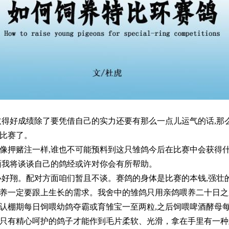
好成绩除了要凭借自己的实力还要有那么一点儿运气的话,那
比赛了。
押赌注一样,谁也不可能预料到这只雏鸽今后在比赛中会获得什
面我将谈谈自己的鸽经或许对你会有所帮助。
翔。配对方面咱们暂且不谈。赛鸽的身体是比赛的本钱,强壮的
养一定要跟上生长的需求。我舍中的雏鸽只用亲鸽喂养二十日之
认棚期每日饲喂幼鸽夺霸或育雏宝一至两粒,之后饲喂啤酒酵母
只有精心呵护的鸽子才能作到毛片柔软、光滑，拿在手里有一种