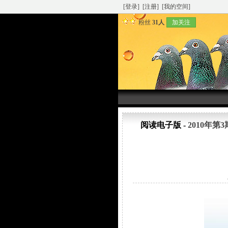
[登录]
[注册]
[我的空间]
粉丝
31人
加关注
阅读电子版 -
2010年第3