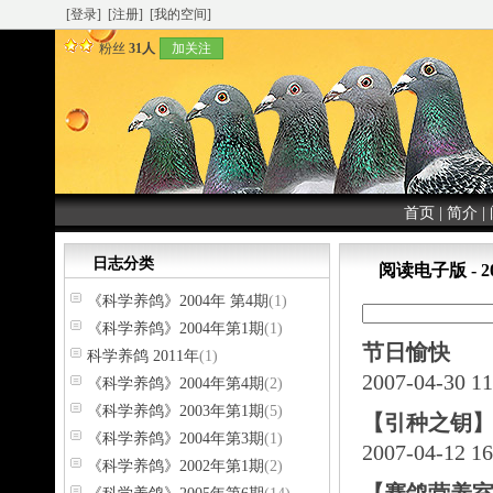
[登录]
[注册]
[我的空间]
粉丝
31人
加关注
首页
|
简介
|
日志分类
阅读电子版 - 2
《科学养鸽》2004年 第4期
(1)
《科学养鸽》2004年第1期
(1)
节日愉快
科学养鸽 2011年
(1)
2007-04-30 1
《科学养鸽》2004年第4期
(2)
《科学养鸽》2003年第1期
(5)
【引种之钥
《科学养鸽》2004年第3期
(1)
2007-04-12 1
《科学养鸽》2002年第1期
(2)