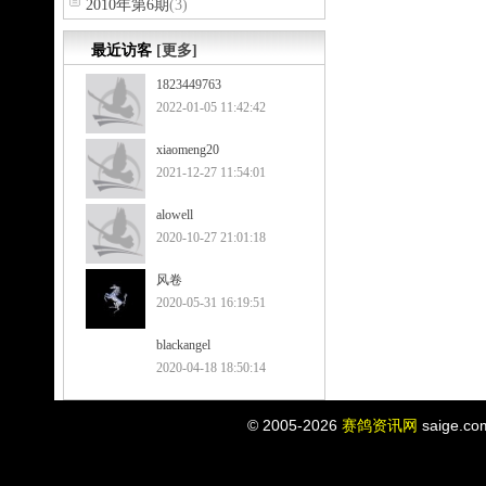
2010年第6期
(3)
最近访客
[更多]
1823449763
2022-01-05 11:42:42
xiaomeng20
2021-12-27 11:54:01
alowell
2020-10-27 21:01:18
风卷
2020-05-31 16:19:51
blackangel
2020-04-18 18:50:14
© 2005-2026
赛鸽资讯网
saige