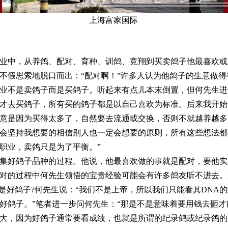
上海富家国际
中，从养鸽、配对、育种、训鸽、竞翔到买卖鸽子他最喜欢或
不假思索地脱口而出：“配对啊！”许多人认为他鸽子的生意做
业不是卖鸽子而是买鸽子。听起来有点儿本末倒置，但何先生进
才去买鸽子，所有买的鸽子都是以自己喜欢为标准。后来我开始
意是因为买得太多了，自然要去流通或交换，否则不就越养越多
会坚持我想要的相信别人也一定会想要的原则，所有这些想法都
职业，卖鸽只是为了平衡。”
好鸽子品种的过程。他说，他最喜欢做的事就是配对，要他实
对的过程中何先生领悟的宝贵经验可能会有许多鸽友听不进去。
么是好鸽子?何先生说：“我们不是上帝，所以我们只能看其DNA
好鸽子。”笔者进一步问何先生：“那是不是意味着要用钱去砸才
大，因为好鸽子通常要看成绩，也就是所谓的纪录鸽或纪录鸽的