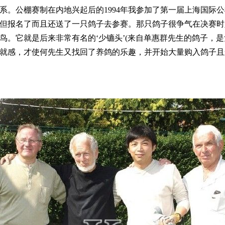
系。公棚赛制在内地兴起后的1994年我参加了第一届上海国际
但报名了而且还送了一只鸽子去参赛。那只鸽子很争气在决赛时
。它就是后来非常有名的‘少镳头’(来自单惠群先生的鸽子，是詹森
感，才使何先生又找回了养鸽的乐趣，并开始大量购入鸽子且