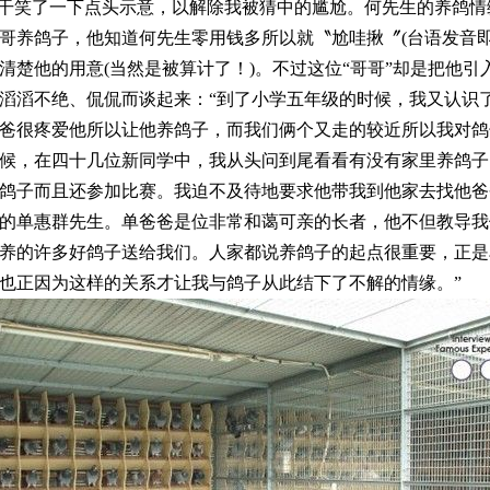
好干笑了一下点头示意，以解除我被猜中的尴尬。何先生的养鸽
哥养鸽子，他知道何先生零用钱多所以就〝尬哇揪〞(台语发音即“
清楚他的用意(当然是被算计了！)。不过这位“哥哥”却是把他引
滔不绝、侃侃而谈起来：“到了小学五年级的时候，我又认识
爸很疼爱他所以让他养鸽子，而我们俩个又走的较近所以我对鸽
候，在四十几位新同学中，我从头问到尾看看有没有家里养鸽子
鸽子而且还参加比赛。我迫不及待地要求他带我到他家去找他爸
的单惠群先生。单爸爸是位非常和蔼可亲的长者，他不但教导我
养的许多好鸽子送给我们。人家都说养鸽子的起点很重要，正是
也正因为这样的关系才让我与鸽子从此结下了不解的情缘。”