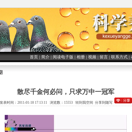
首页
|
简介
|
阅读电子版
|
相册
|
视频
|
留言
|
联系方式
|
期
散尽千金何必问，只求万中一冠军
发表时间：2011-01-18 17:13:11 浏览数：15553
转到我空间
分享到随写