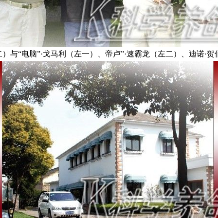
）与“电脑”·戈马利（左一）、帝卢”·速霸龙（左二）、迪诺·