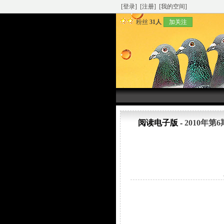
[登录]
[注册]
[我的空间]
粉丝
31人
加关注
阅读电子版 -
2010年第6