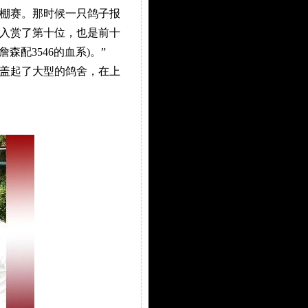
公棚赛。那时候一只鸽子报
入赏了第十位，也是前十
配3546的血系)。”
盖起了大型的鸽舍，在上