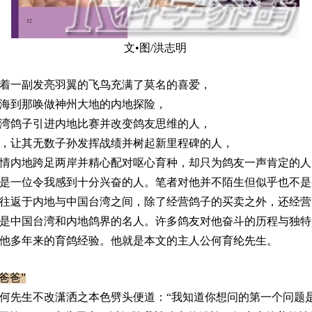
文•图/洪志明
一副发亮羽翼的飞鸟充满了莫名的喜爱，
到那唤做神州大地的内地探险，
鸽子引进内地比赛并改变鸽友思维的人，
让其无数子孙发挥战绩并树起新里程碑的人，
内地跨足两岸并精心配对呕心育种，却只为鸽友一声肯定的人
一位令我感到十分兴奋的人。笔者对他并不陌生但似乎也不是
往返于内地与中国台湾之间，除了经营鸽子的买卖之外，还经营
是中国台湾和内地鸽界的名人。许多鸽友对他奋斗的历程与独特
他多年来的育鸽经验。他就是本文的主人公何育纶先生。
爸爸”
先生不改潇洒之本色劈头便道：“我知道你想问的第一个问题