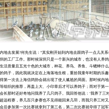
去发展?何先生说：“其实刚开始到内地去跟鸽子一点儿关系都
圳的工厂工作。那时候深圳只是一个新兴的城市，也没有人养鸽子
生活质量且五光十色的大城市，种花、养鸟、养鱼、斗蟋蟀什么
的鸽子，因此我就决定在上海落地生根，重拾我童年时期的乐趣
第一次去上海信鸽协会就出现了使人尴尬的局面。那时候内地
等组织的推荐，再盖上大、小印章后才可以养鸽子；而对于第一
会长那时还好奇地问我养了几只鸽子。我回答他说：‘我养了三对
超远程赛，养几百只参赛也不见得能回来几羽，而我只养三对又
会后参加第一次比赛就拿到了第三名，第二次比赛就夺得了冠军