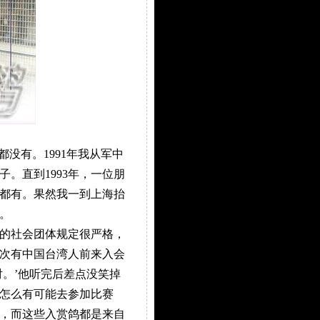
没有。1991年我从军中
。直到1993年，一位朋
都有。果然我一到上海抬
。
的社会团体规定很严格，
次有中国台湾人前来入会
。’他听完后差点没笑掉
怎么有可能去参加比赛
，而这些入赏鸽都是来自