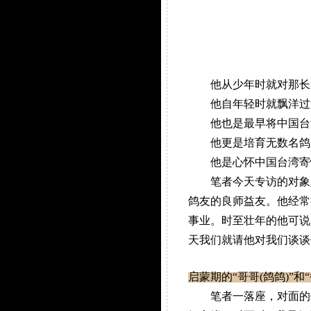
他从少年时就对那长着
他自年轻时就飘洋过海
他也是最早将中国台湾
他更是培育无数名鸽，
他是心怀中国台湾寄情
笔者今天专访的对象是
鸽友的良师益友。他经常
事业。时至壮年的他可说
天我们就请他对我们谈谈
启蒙期的“哥哥(鸽鸽)”和“
笔者一落座，对面的何