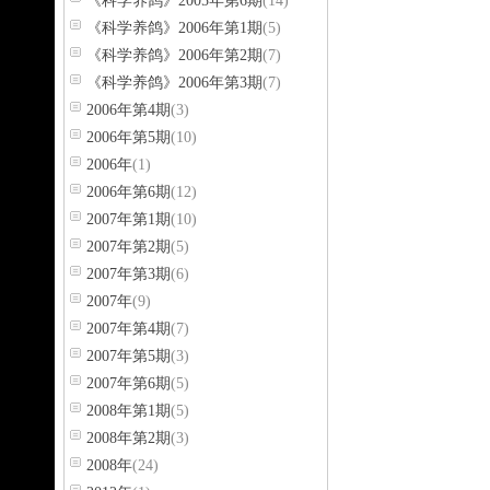
《科学养鸽》2005年第6期
(14)
《科学养鸽》2006年第1期
(5)
《科学养鸽》2006年第2期
(7)
《科学养鸽》2006年第3期
(7)
2006年第4期
(3)
2006年第5期
(10)
2006年
(1)
2006年第6期
(12)
2007年第1期
(10)
2007年第2期
(5)
2007年第3期
(6)
2007年
(9)
2007年第4期
(7)
2007年第5期
(3)
2007年第6期
(5)
2008年第1期
(5)
2008年第2期
(3)
2008年
(24)