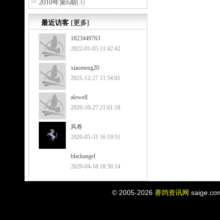
2010年第6期
(3)
最近访客
[更多]
1823449763
2022-01-05 11:42:42
xiaomeng20
2021-12-27 11:54:01
alowell
2020-10-27 21:01:18
风卷
2020-05-31 16:19:51
blackangel
2020-04-18 18:50:14
© 2005-2026
赛鸽资讯网
saige