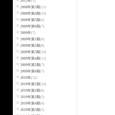
2012年
(1)
2008年第3期
(11)
2008年第4期
(10)
2008年第5期
(6)
2008年第6期
(7)
2009年
(7)
2009年第1期
(9)
2009年第2期
(8)
2009年第3期
(10)
2009年第4期
(11)
2009年第5期
(7)
2009年第6期
(7)
2010年
(12)
2010年第1期
(10)
2010年第2期
(8)
2010年第3期
(5)
2010年第4期
(6)
2010年第5期
(5)