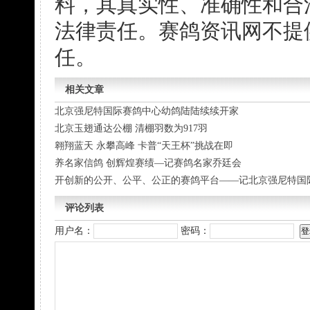
料，其真实性、准确性和合
法律责任。赛鸽资讯网不提
任。
相关文章
北京强尼特国际赛鸽中心幼鸽陆陆续续开家
北京玉翅通达公棚 清棚羽数为917羽
翱翔蓝天 永攀高峰 卡普“天王杯”挑战在即
养名家信鸽 创辉煌赛绩—记赛鸽名家乔廷会
开创新的公开、公平、公正的赛鸽平台——记北京强尼特国
评论列表
用户名：
密码：