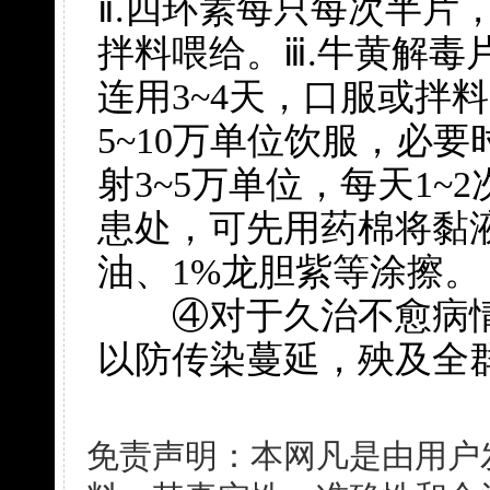
ⅱ.四环素每只每次半片，
拌料喂给。ⅲ.牛黄解毒片
连用3~4天，口服或拌
5~10万单位饮服，必
射3~5万单位，每天1~2
患处，可先用药棉将黏
油、1%龙胆紫等涂擦。
④对于久治不愈病情
以防传染蔓延，殃及全
免责声明：本网凡是由用户