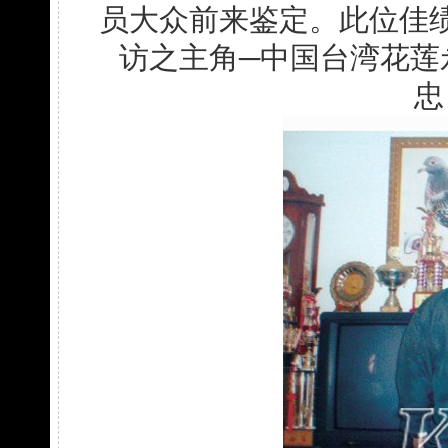
员大众前来鉴定。此位佳
访之主角─中国台湾花莲
忠