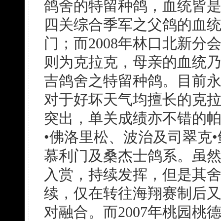
鸽舍的特留种鸽，血统皆是
四关综合季军之父鸽的血
门；而2008年林口北新分
则为克拉克，母亲的血统
吉鸽舍之特留种鸽。目前永
对于好坏天气均擅长的克拉
突出，单关成绩亦不错的帕
•佛洛里松、波治及司翠克
慕利门及桑杰士鸽系。虽
入赏，持续发挥，但是其
续，仅在转往海翔赛制后
对融合。而2007年桃园