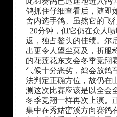
此羽赛鸽已迅速地进入鸽
鸽抓住仔细查看后，随即
舍内选手鸽。虽然它的飞行
20分钟，但它仍在众人
返，独占鳌头的佳绩。尔
出更令人望尘莫及，折服称
的花莲花东支会冬季竞翔
气候十分恶劣，鸽会放鸽
法判定正确方位，故仍在山
测这次比赛应该是以全会全
冬季竞翔一样再次上演。
集中在秀姑峦溪方向赛鸽