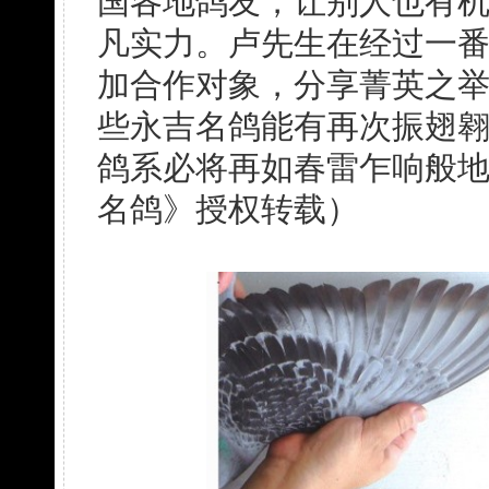
国各地鸽友，让别人也有
凡实力。卢先生在经过一
加合作对象，分享菁英之
些永吉名鸽能有再次振翅
鸽系必将再如春雷乍响般
名鸽》授权转载）