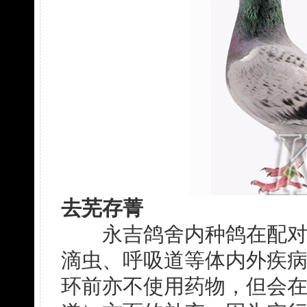
去芜存菁
永吉鸽舍内种鸽在配对前
滴虫、呼吸道等体内外疾
环前亦不使用药物，但会