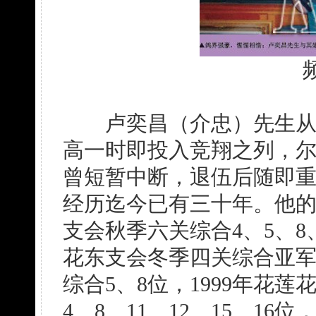
卢奕昌（介忠）先生从小
高一时即投入竞翔之列，
曾短暂中断，退伍后随即
经历迄今已有三十年。他的
支会秋季六关综合4、5、8、9
花东支会冬季四关综合亚军
综合5、8位，1999年花
4、8、11、12、15、16