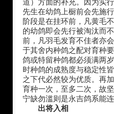
道）方面的补充。因为实
先生在幼鸽上橱前会先施
阶段是在挂环前，凡黄毛
的幼鸽即会先行被淘汰而
前，凡羽毛发育不佳者亦
于其舍内种鸽之配对育种
鸽或特留种鸽都必须满两
时种鸽的成熟度与稳定性
之下代必然较为优质。再
育种一次，至多二次，故
宁缺勿滥则是永吉鸽系能
出将入相