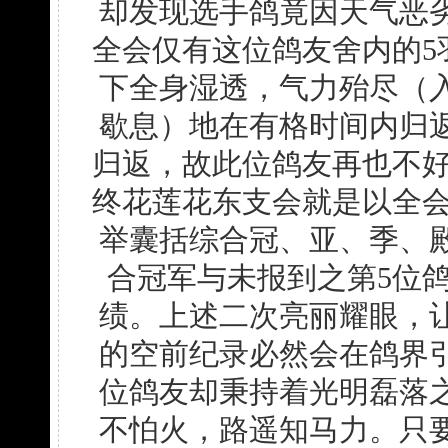
却发现选手鸽竟因天气恶
全会仅有这位鸽友舍内的5
下全身湿透，气力殆尽（
歇息）地在有格时间内归
归返，故此位鸽友再也不好
终花莲花东支会就是以全会
举囊括综合冠、亚、季、
合冠军与未报到之第5位
绩。上述二次亮丽耀眼，
的空前纪录必然会在鸽界
位鸽友却秉持着光明磊落
不怕火，路遥知马力。只