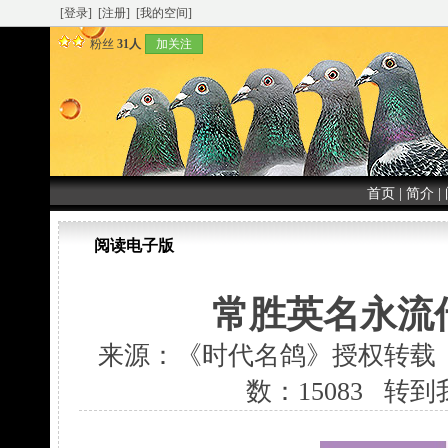
[登录]
[注册]
[我的空间]
粉丝
31人
加关注
首页
|
简介
|
阅读电子版
常胜英名永流
来源：《时代名鸽》授权转载 发表时间
数：15083
转到