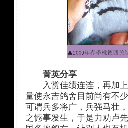
菁英分享
入赏佳绩连连，再加上严
量使永吉鸽舍目前尚有不
可谓兵多将广，兵强马壮
之憾事发生，于是力劝卢