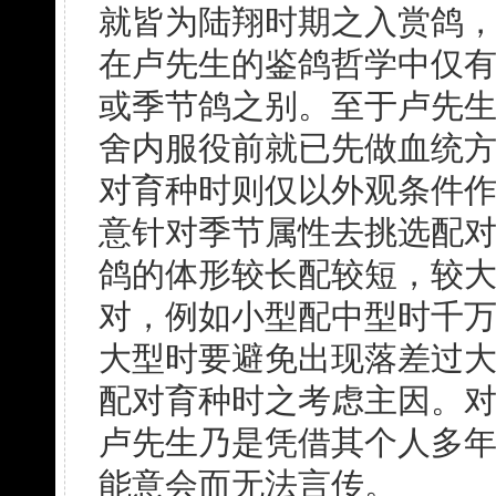
就皆为陆翔时期之入赏鸽
在卢先生的鉴鸽哲学中仅
或季节鸽之别。至于卢先
舍内服役前就已先做血统
对育种时则仅以外观条件
意针对季节属性去挑选配
鸽的体形较长配较短，较
对，例如小型配中型时千
大型时要避免出现落差过
配对育种时之考虑主因。
卢先生乃是凭借其个人多
能意会而无法言传。