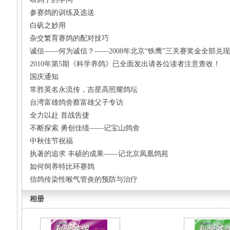
参赛鸽的训练及选送
白矾之妙用
杂交繁育赛鸽的配对技巧
诚信——何为诚信？——2008年北京“铁鹰”三关赛奖金全部兑现
2010年第5期《科学养鸽》已全面发出请各位读者注意查收！
国庆通知
常胜英名永流传，吉星高照耀鸽坛
台湾富雄鸽舍蔡富雄父子专访
全力以赴 首战告捷
不断探索 勇创佳绩——记宝山鸽舍
中秋佳节祝福
执著的追求 丰硕的成果——记北京凤凰鸽苑
如何饲养特比环赛鸽
信鸽传染性喉气管炎的预防与治疗
相册