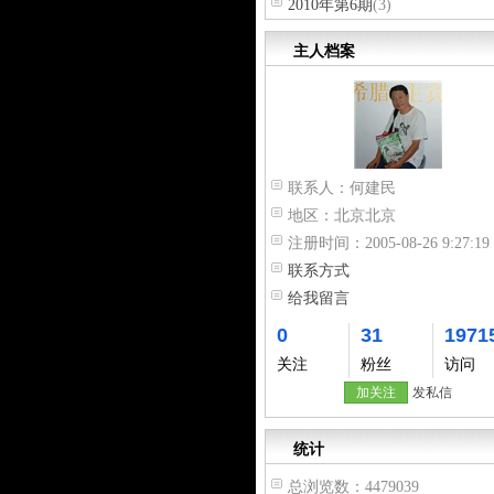
2010年第6期
(3)
主人档案
联系人：
何建民
地区：
北京北京
注册时间：
2005-08-26 9:27:19
联系方式
给我留言
0
31
1971
关注
粉丝
访问
加关注
发私信
统计
总浏览数：4479039