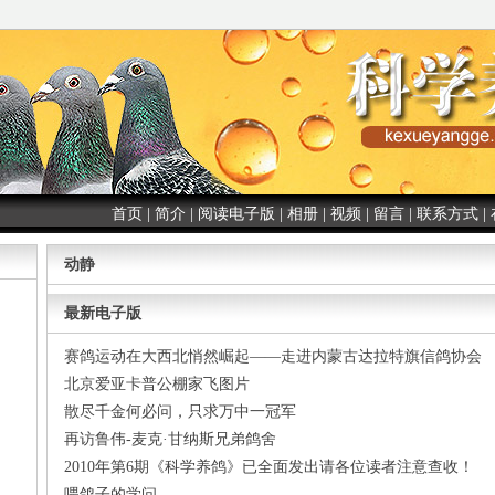
首页
|
简介
|
阅读电子版
|
相册
|
视频
|
留言
|
联系方式
|
动静
最新电子版
赛鸽运动在大西北悄然崛起——走进内蒙古达拉特旗信鸽协会
北京爱亚卡普公棚家飞图片
散尽千金何必问，只求万中一冠军
再访鲁伟-麦克·甘纳斯兄弟鸽舍
2010年第6期《科学养鸽》已全面发出请各位读者注意查收！
喂鸽子的学问