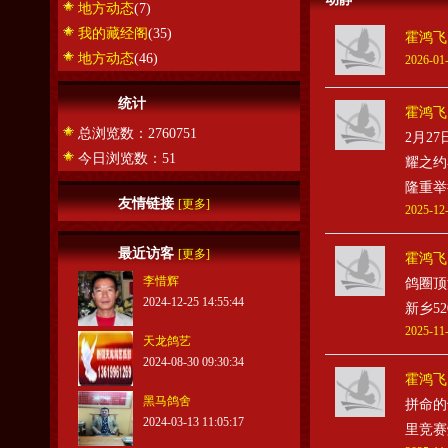
地方动态
(7)
我的藏经阁
(35)
霍鸿飞
地方动态
(46)
2026-01-
统计
霍鸿飞
总浏览数：2760751
2月2
今日浏览数：51
耀之约
隆重举
友情链接
[更多]
2025-12-
最近访客
[更多]
霍鸿飞
李惜辉
鸽圈顶
2024-12-25 14:55:44
新乡5
2025-11-
天龙鸽艺
2024-08-30 09:30:34
霍鸿飞
黑马鸽舍
拼命的
2024-03-13 11:05:17
里竞赛