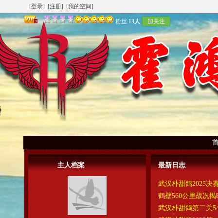
[登录]
[注册]
[我的空间]
粉丝
13人
加关注
主人档案
最新日志
武汉朴甜鸽2025决
鹤壁560公里战况揭
武汉朴甜鸽第二关5