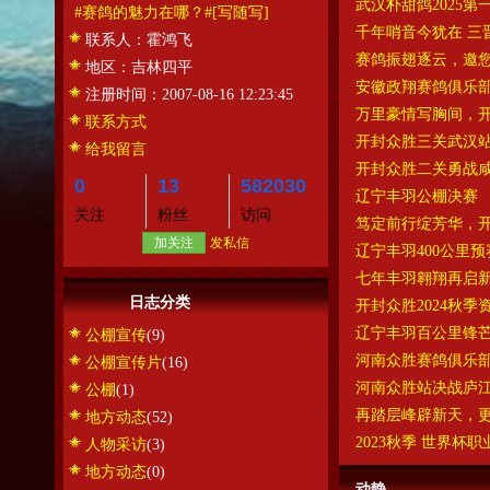
武汉朴甜鸽2025第
#赛鸽的魅力在哪？#
[写随写]
千年哨音今犹在 三
联系人：
霍鸿飞
赛鸽振翅逐云，邀
地区：
吉林四平
安徽政翔赛鸽俱乐
注册时间：
2007-08-16 12:23:45
万里豪情写胸间，
联系方式
开封众胜三关武汉
给我留言
开封众胜二关勇战
0
13
582030
辽宁丰羽公棚决赛
关注
粉丝
访问
笃定前行绽芳华，
加关注
发私信
辽宁丰羽400公里
七年丰羽翱翔再启
日志分类
开封众胜2024秋
辽宁丰羽百公里锋芒
公棚宣传
(9)
河南众胜赛鸽俱乐部
公棚宣传片
(16)
河南众胜站决战庐江
公棚
(1)
再踏层峰辟新天，
地方动态
(52)
2023秋季 世界杯
人物采访
(3)
地方动态
(0)
动静