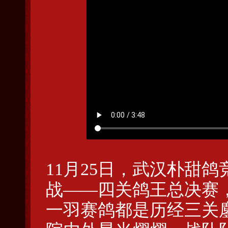
11月25日，武汉朴甜
战——四关鸽王总决赛
一羽赛鸽都是历经三关鏖