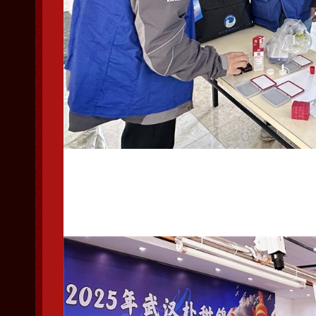
武汉市信鸽协会裁判团