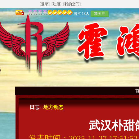
[登录]
[注册]
[我的空间]
粉丝
13人
加关注
日志 -
地方动态
武汉朴甜鸽
发表时间：2025-11-27 17:51