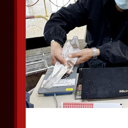
赛鸽扫描足环