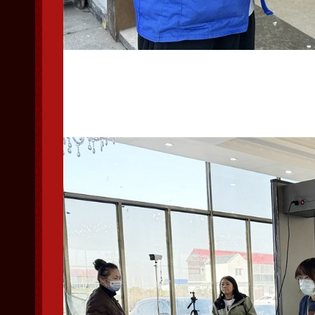
裁判按集鸽时间关闭大