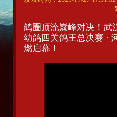
鸽圈顶流巅峰对决！武汉
幼鸽四关鸽王总决赛 · 
燃启幕！