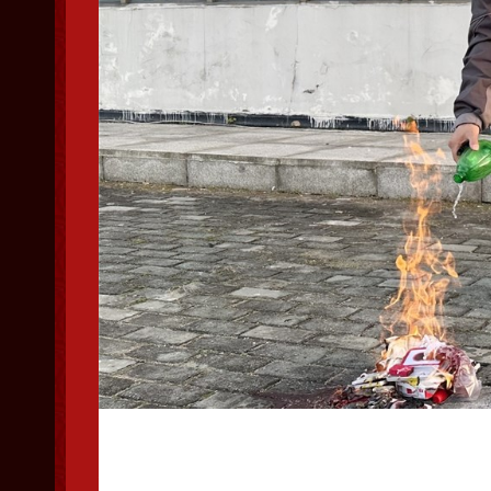
销毁暗记章