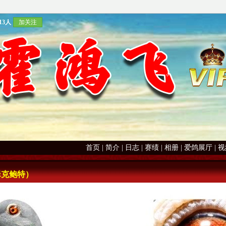
13人
加关注
首页
|
简介
|
日志
|
赛绩
|
相册
|
爱鸽展厅
|
视
翠克鲍特）