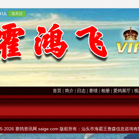
13人
加关注
首页
|
简介
|
日志
|
赛绩
|
相册
|
爱鸽展厅
|
视
05-2026
赛鸽资讯网
saige.com 版权所有：汕头市海霸王詹森信息咨询