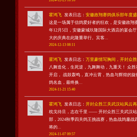
2024-12-25 16:16
霍鸿飞
发表日志：
安徽政翔赛鸽俱乐部年度盛
这是一场属于信鸽爱好者的狂欢，是安徽政翔赛鸽
年12月5日，安徽蒙城玖隆国际大酒店的宴会
大的庆典在此隆重举行。宾客...
2024-12-13 08:11
霍鸿飞
发表日志：
万里豪情写胸间，开封众胜
八舞造化，生死逆，九舞舞动，九重天！ 众胜赛
开启， 战鼓轰鸣，直冲云霄，热血与辉煌的旋
鸽名血，最终换...
2024-11-21 15:40
霍鸿飞
发表日志：
开封众胜三关武汉站风云再
枕戈待旦，志在千里 —— 开封众胜三关武汉
部，2024秋季四关鸽王挑战赛，热血战鸽鏖
将的...
2024-11-07 09:57