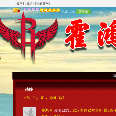
[登录]
[注册]
[我的空间]
粉丝
13人
加关注
动静
全部
日志
图片
微博
帖子
霍鸿飞
发表日志：
武汉赛鸽 破局焕新 翼启新