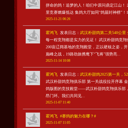
拼命的鸽！追梦的人！咱们中原问鼎定江山！ 武汉
里竞赛燃爆抵达 集鸽大厅如同“鸽届封神榜”！19
2025-11-21 06:26
霍鸿飞
发表日志：
武汉朴甜鸽第二关540公里
每一程竞翔都是实力的见证！ 武汉朴甜鸽竞
200亩辽阔基地的竞翔殿堂，正以硬核之姿，开
巅峰之战，19路劲旅携麾下“飞将”强势亮...
2025-11-14 10:08
霍鸿飞
发表日志：
武汉朴甜鸽2025第一关，5
武汉朴甜鸽竞翔俱乐部 第一关战役拉开序幕 
鸽版图的竞技殿堂——武汉朴甜鸽竞翔俱乐部
昂门环。我们共同见...
2025-11-07 11:40
霍鸿飞
#赛鸽的魅力在哪？#
2025-11-07 11:05