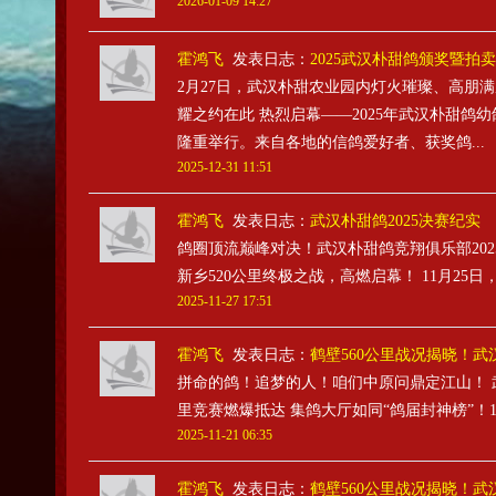
2026-01-09 14:27
霍鸿飞
发表日志：
2025武汉朴甜鸽颁奖暨拍
2月27日，武汉朴甜农业园内灯火璀璨、高朋
耀之约在此 热烈启幕——2025年武汉朴甜鸽
隆重举行。来自各地的信鸽爱好者、获奖鸽...
2025-12-31 11:51
霍鸿飞
发表日志：
武汉朴甜鸽2025决赛纪实
鸽圈顶流巅峰对决！武汉朴甜鸽竞翔俱乐部202
新乡520公里终极之战，高燃启幕！ 11月25日，
2025-11-27 17:51
霍鸿飞
发表日志：
鹤壁560公里战况揭晓！武汉
拼命的鸽！追梦的人！咱们中原问鼎定江山！ 武汉
里竞赛燃爆抵达 集鸽大厅如同“鸽届封神榜”！19
2025-11-21 06:35
霍鸿飞
发表日志：
鹤壁560公里战况揭晓！武汉