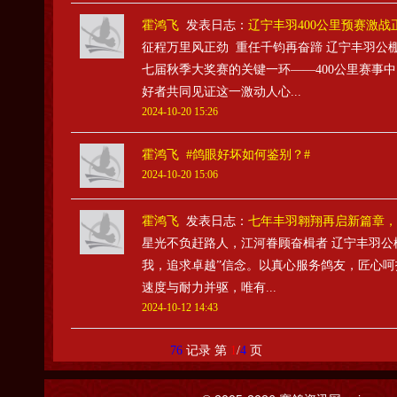
霍鸿飞
发表日志：
辽宁丰羽400公里预赛激战
征程万里风正劲 重任千钧再奋蹄 辽宁丰羽公棚
七届秋季大奖赛的关键一环——400公里赛事
好者共同见证这一激动人心...
2024-10-20 15:26
霍鸿飞
#鸽眼好坏如何鉴别？#
2024-10-20 15:06
霍鸿飞
发表日志：
七年丰羽翱翔再启新篇章，
星光不负赶路人，江河眷顾奋楫者 辽宁丰羽公
我，追求卓越”信念。以真心服务鸽友，匠心呵
速度与耐力并驱，唯有...
2024-10-12 14:43
76
记录 第
1
/
4
页