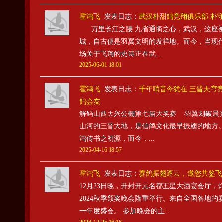
霍鸿飞
发表日志：
武汉朴甜鸽竞翔俱乐部 朴
万里长江之腰 九省通衢之心，武汉，这座
城，自古便是羽翼文明的发祥地。而今，当现
场关于飞翔的史诗正在武...
2025-06-01 18:01
霍鸿飞
发表日志：
千年哨音今犹在 三晋天穹竞
鸽会友
解码山西天兴公棚第七届大奖赛 羽翼划破晨
山河的三晋大地，是信鸽文化最早振翅的地方
鸿传书之初源，而今，...
2025-04-16 18:57
霍鸿飞
发表日志：
赛鸽振翅逐云，邀您共鉴飞
12月23日晚，开封开元名都五星大酒宴会厅
2024秋季颁奖晚会隆重举行。来自全国各地
一年度盛会。 参加晚会的主...