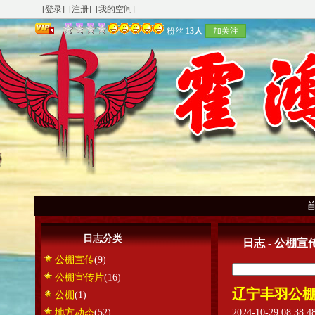
[登录]
[注册]
[我的空间]
粉丝
13人
加关注
日志分类
日志 - 公棚宣
公棚宣传
(9)
公棚宣传片
(16)
辽宁丰羽公
公棚
(1)
地方动态
(52)
2024-10-29 08:38: