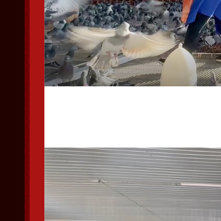
辽宁丰羽公棚300公里