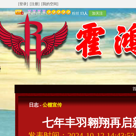
[登录]
[注册]
[我的空间]
粉丝
13人
加关注
日志 -
公棚宣传
七年丰羽翱翔再启
发表时间：2024-10-12 14:43