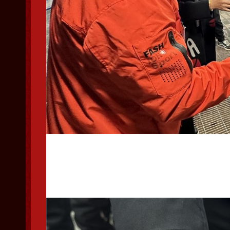
裁判销毁暗章