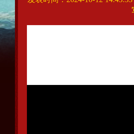
星光不负赶路人，江河
辽宁丰羽公棚，鸽坛老
卓越”信念。以真心服
爱鸽，日益壮大。其东
有强者，方能脱颖而出