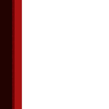
荡荡进军
330
公里关赛，
10
月
11
日，辽宁省信鸽
媒体全程网络直播，工
信息，加盖暗章，实时
封大笼，发布集鸽公告
12
日
天公作美，今天全
鸽在昌图开笼，司放地
势良好。