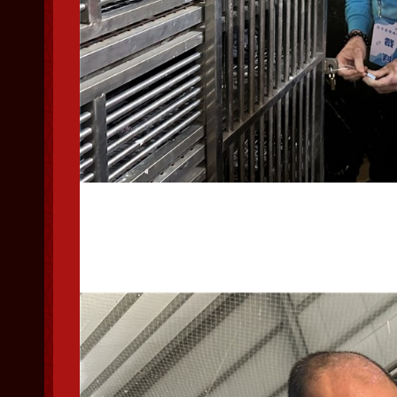
鸽车 打铅封