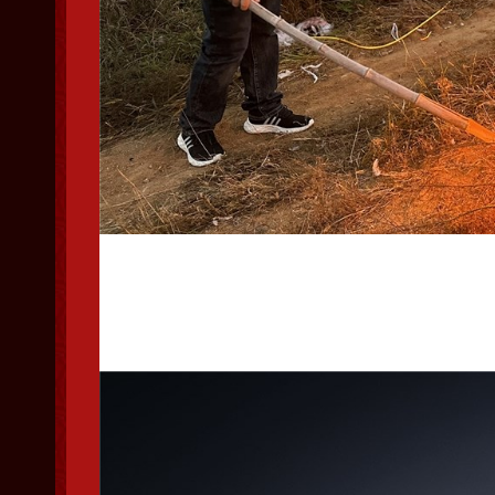
裁判烧毁暗章