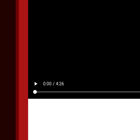
国庆假期，丰羽教练团
放。假期尾声，赛鸽群
赛圆满结束，赛鸽们凭