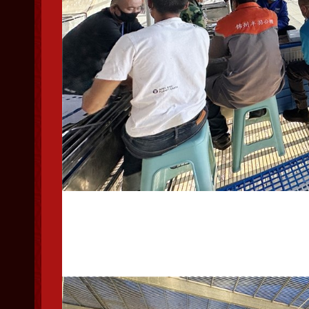
辽宁省信鸽协会裁判监