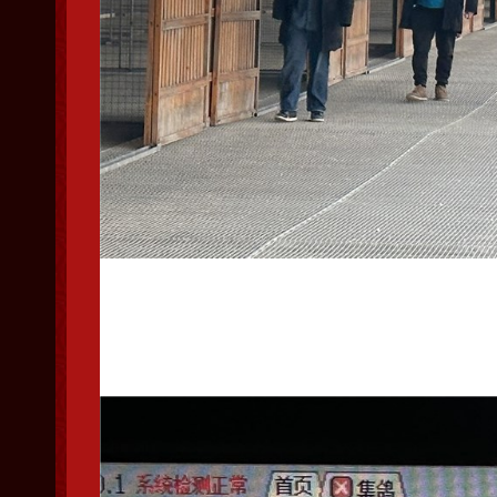
集鸽完毕裁判员查棚