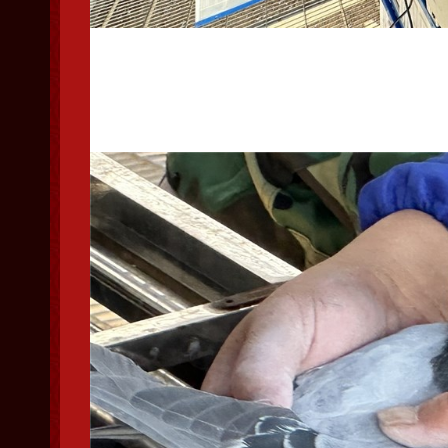
辽宁省信鸽协会裁判监