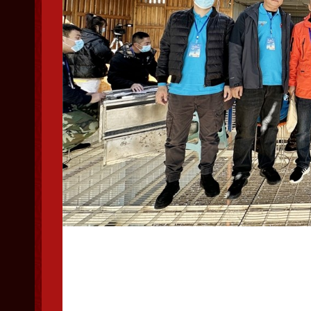
辽宁省信鸽协会委派裁