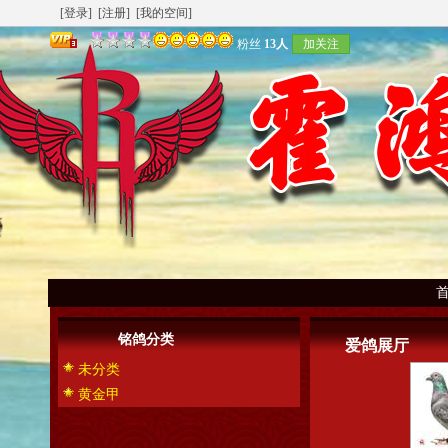
[登录]
[注册]
[我的空间]
粉丝
13人
加关注
铭鸽分类
爱鸽展厅
未分类
黄金甲