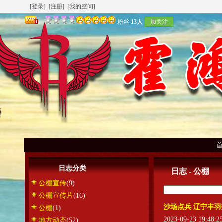
[登录]
[注册]
[我的空间]
粉丝
13人
加关注
日志分类
日志 - 公棚
公棚宣传
(9)
公棚宣传片
(16)
沙场点兵 辽宁丰羽打
公棚
(1)
2023-09-23 19:48:
地方动态
(52)