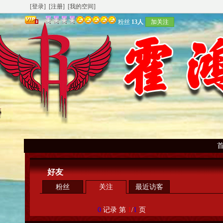
[登录]
[注册]
[我的空间]
粉丝
13人
加关注
好友
粉丝
关注
最近访客
0
记录 第
1
/
1
页