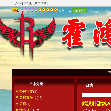
[登录]
[注册]
[我的空间]
粉丝
13人
加关注
日志分类
日志
公棚宣传
(9)
公棚宣传片
(16)
武汉朴甜鸽2
公棚
(1)
地方动态
(52)
2025-11-27 17:51: