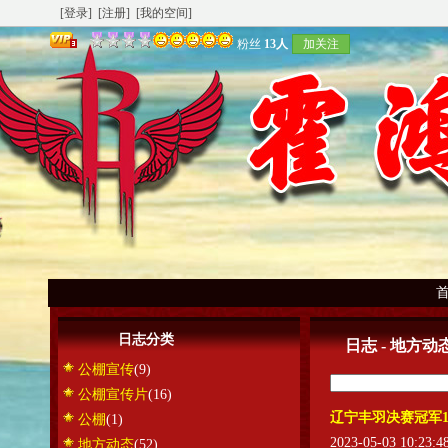
[登录]
[注册]
[我的空间]
粉丝
13人
加关注
日志分类
日志 - 地方动
公棚宣传
(9)
公棚宣传片
(16)
辽宁丰羽决赛冠军1
公棚
(1)
2023-05-03 10:23:
地方动态
(52)