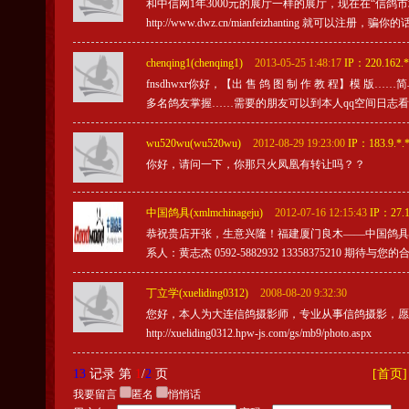
和中信网1年3000元的展厅一样的展厅，现在在“信
http://www.dwz.cn/mianfeizhanting 就
chenqing1(chenqing1)
2013-05-25 1:48:17
IP：220.162.*
fnsdhwxr你好，【出 售 鸽 图 制 作 教 程】模 版……
多名鸽友掌握……需要的朋友可以到本人qq空间日志看作图效果…
wu520wu(wu520wu)
2012-08-29 19:23:00
IP：183.9.*.
你好，请问一下，你那只火凤凰有转让吗？？
中国鸽具(xmlmchinageju)
2012-07-16 12:15:43
IP：27.1
恭祝贵店开张，生意兴隆！福建厦门良木——中国鸽具（http
系人：黄志杰 0592-5882932 13358375210 期待与您
丁立学(xueliding0312)
2008-08-20 9:32:30
您好，本人为大连信鸽摄影师，专业从事信鸽摄影，愿为广
http://xueliding0312.hpw-js.com/gs/mb9/photo.aspx
13
记录 第
1
/
2
页
[首页]
我要留言
匿名
悄悄话