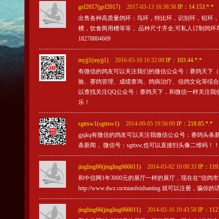
gsf2017(gsf2017)
2017-03-13 16:38:58
IP：14.153.*.*
出售各种高质量鸽环：鸟环，特比环，识别环，铝环，
槽，饮食两用槽等等， 品种尺寸齐全,可私人订制鸽环鸟环，
18278804669
myjj1(myjj1)
2016-03-10 16:32:09
IP：103.44.*.*
有微信的鸽友可以关注我们的微信公众号：赛鸽天下（
验、赛鸽管理、成绩查询、鸽病治疗、信鸽文化等综合化服
以查找关注QQ公众号：赛鸽天下，和微信一样关注我们
乐！
sgttxw1(sgttxw1)
2014-09-05 19:56:09
IP：218.85.*.*
gjqkq有微信的鸽友可以关注我微信公众号：赛鸽头
条新闻， 微信号：sgttxw,也可以直接扫头像二维码！
jingling66(jingling666611)
2014-03-02 10:08:33
IP：119.
和中信网1年3000元的展厅一样的展厅，现在在“信
http://www.dwz.cn/mianfeizhanting 就
jingling66(jingling666611)
2014-02-16 19:43:58
IP：112.