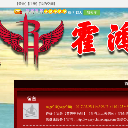
[登录]
[注册]
[我的空间]
粉丝
13人
加关注
留言
saige010(saige010)
2017-05-25 11:43:28
IP：119.125.*.
你好！我是【赛鸽中药粉】（台湾正五关鸽药）罗经理
供健康服务！官网：http://twyzzy.chinaxinge.com 微信公众号：