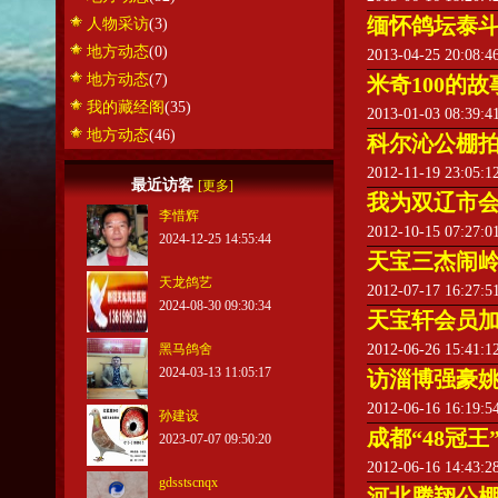
缅怀鸽坛泰
人物采访
(3)
地方动态
(0)
2013-04-25 20:08:
地方动态
(7)
米奇100的故
我的藏经阁
(35)
2013-01-03 08:39:
地方动态
(46)
科尔沁公棚
2012-11-19 23:05:
最近访客
[更多]
我为双辽市
李惜辉
2012-10-15 07:27:
2024-12-25 14:55:44
天宝三杰闹
天龙鸽艺
2012-07-17 16:27:
2024-08-30 09:30:34
天宝轩会员
黑马鸽舍
2012-06-26 15:41:
2024-03-13 11:05:17
访淄博强豪
2012-06-16 16:19:
孙建设
成都“48冠王
2023-07-07 09:50:20
2012-06-16 14:43:
gdsstscnqx
河北腾翔公