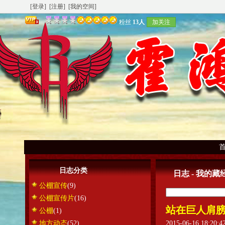
[登录]
[注册]
[我的空间]
粉丝
13人
加关注
日志分类
日志 - 我的藏
公棚宣传
(9)
公棚宣传片
(16)
站在巨人肩膀
公棚
(1)
地方动态
(52)
2015-06-16 18:20: