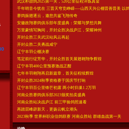
武汉朴甜鸽2025第一关，520公里征程淬炼真金
千年哨音今犹在 三晋天穹竞峥嵘----山西天兴公棚晋善晋美 以
赛鸽振翅逐云，邀您共鉴飞翔传奇
安徽政翔赛鸽俱乐部年度盛典：荣耀与梦想共舞
5
万里豪情写胸间，开封众胜决战庐江，荣耀神州
开封众胜三关武汉站风云再起
开封众胜二关勇战咸宁
30
辽宁丰羽公棚决赛
笃定前行绽芳华，开封众胜首关展翅翱翔争辉煌
辽宁丰羽400公里预赛激战正酣
七年丰羽翱翔再启新篇章，首关征程续辉煌
开封众胜2024秋季资格赛于国庆节打响
辽宁丰羽百公里锋芒初露 两小时归巢1.2万羽
河南众胜赛鸽俱乐部2023颁奖拍卖盛典
河南众胜站决战庐江 前三甲验鸽照速看
再踏层峰辟新天，更扬云帆立潮头
2023秋季 世界杯职业信鸽联赛 河南众胜站 群雄血战第一关
动静