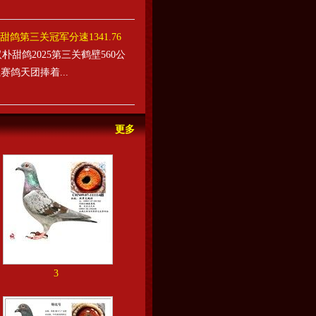
鸽第三关冠军分速1341.76
甜鸽2025第三关鹤壁560公
赛鸽天团捧着...
更多
3