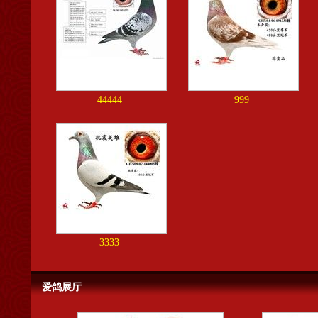
44444
999
3333
爱鸽展厅