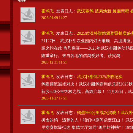
霍鸿飞
发表日志：
武汉赛鸽 破局焕新 翼启新程 
2026-01-09 14:27
霍鸿飞
发表日志：
2025武汉朴甜鸽颁奖暨拍卖盛
2月27日，武汉朴甜农业园内灯火璀璨、高朋满座
耀之约在此 热烈启幕——2025年武汉朴甜鸽幼
隆重举行。来自各地的信鸽爱好者、获奖鸽...
2025-12-31 11:51
霍鸿飞
发表日志：
武汉朴甜鸽2025决赛纪实
鸽圈顶流巅峰对决！武汉朴甜鸽竞翔俱乐部2025秋
新乡520公里终极之战，高燃启幕！ 11月25日，武汉
2025-11-27 17:51
霍鸿飞
发表日志：
鹤壁560公里战况揭晓！武汉朴甜
拼命的鸽！追梦的人！咱们中原问鼎定江山！ 武汉朴
里竞赛燃爆抵达 集鸽大厅如同“鸽届封神榜”！19组