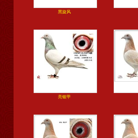
黑旋风
亮银甲