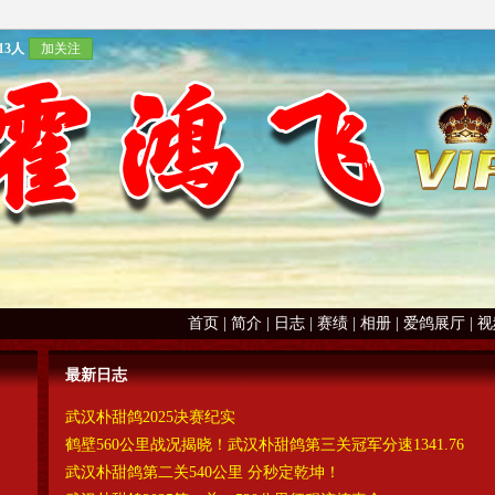
13人
加关注
首页
|
简介
|
日志
|
赛绩
|
相册
|
爱鸽展厅
|
视
最新日志
武汉朴甜鸽2025决赛纪实
鹤壁560公里战况揭晓！武汉朴甜鸽第三关冠军分速1341.76
武汉朴甜鸽第二关540公里 分秒定乾坤！