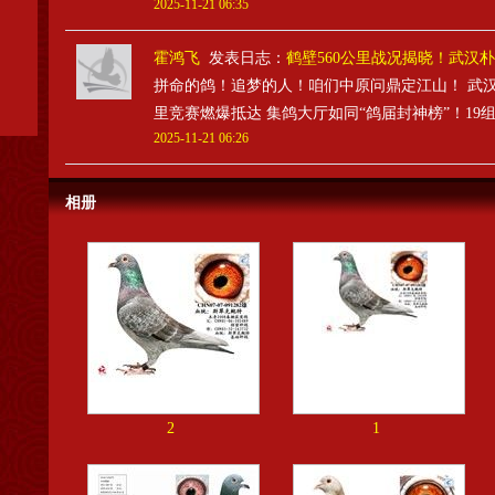
2025-11-21 06:35
霍鸿飞
发表日志：
鹤壁560公里战况揭晓！武汉朴甜
拼命的鸽！追梦的人！咱们中原问鼎定江山！ 武汉朴
里竞赛燃爆抵达 集鸽大厅如同“鸽届封神榜”！19组
2025-11-21 06:26
相册
2
1