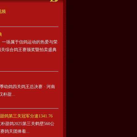
视频
典
。一场属于信鸽运动的热爱与荣
鸽四关综合鸽王赛颁奖暨拍卖盛典
季幼鸽四关鸽王总决赛 · 河南
朴甜...
鸽第三关冠军分速1341.76
甜鸽2025第三关鹤壁560公
赛鸽天团捧着...