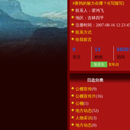
#赛鸽的魅力在哪？#
[写随写]
联系人：
霍鸿飞
地区：
吉林四平
注册时间：
2007-08-16 12:23:4
联系方式
给我留言
0
13
5820
关注
粉丝
访问
加关注
发私信
日志分类
公棚宣传
(9)
公棚宣传片
(16)
公棚
(1)
地方动态
(52)
人物采访
(3)
地方动态
(0)