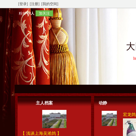
[登录]
[注册]
[我的空间]
粉丝
24人
加关注
大
h
主人档案
动静
宏龙鸽
【 浅谈上海吴淞鸽 】