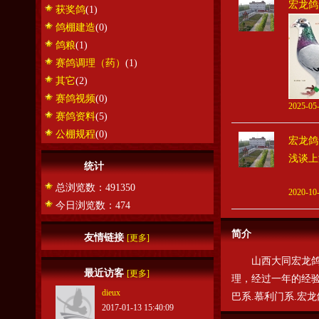
宏龙鸽
获奖鸽
(1)
鸽棚建造
(0)
鸽粮
(1)
赛鸽调理（药）
(1)
其它
(2)
赛鸽视频
(0)
2025-05-
赛鸽资料
(5)
公棚规程
(0)
宏龙鸽
浅谈上
统计
&n
总浏览数：491350
2020-10-
今日浏览数：474
简介
友情链接
[更多]
山西大同宏龙鸽舍
最近访客
[更多]
理，经过一年的经验
dieux
巴系.慕利门系.宏
2017-01-13 15:40:09