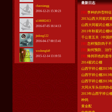
最新日志
chaoxiangg
2016-12-21 15:30:23
[转]
李种的外型特征
2013山西大同翟武
u146682413
山西大同翟武公棚20
2016-07-05 16:14:13
2011年秋翟武公棚
jinlong122
千公里五关《中国
2016-04-17 00:15:41
[转]
怎样预防鸽子不
[转]
如何预防、治疗
wsshengfa9
2015-12-14 13:19:55
[转]
绛鸽羽色的遗传
2014翟武公棚
山西宇祥公棚201
山西宇祥公棚201
山西宇祥公棚2013
大同火车头信鸽协会
2013年山西宇祥公
种鸽
黄金配