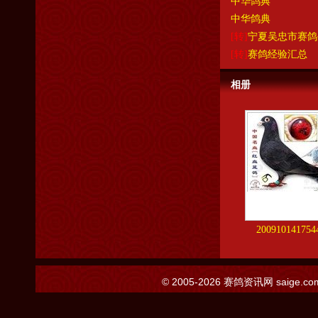
中华鸽典
中华鸽典
[转]
宁夏吴忠市赛鸽
[转]
赛鸽经验汇总
相册
200910141754
© 2005-2026
赛鸽资讯网
saige