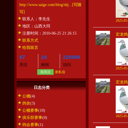
http://www.saige.com/blog/shj...
[写随
写]
联系人：
李先生
2025-05-
地区：
山西大同
注册时间：
2010-06-25 21:26:15
宏龙鸽
联系方式
给我留言
67
24
225969
关注
粉丝
访问
2025-05-
加关注
发私信
宏龙鸽
日志分类
公棚
(4)
鸽舍
(3)
公棚赛事
(10)
2025-05-
俱乐部赛事
(0)
鸽会赛事
(1)