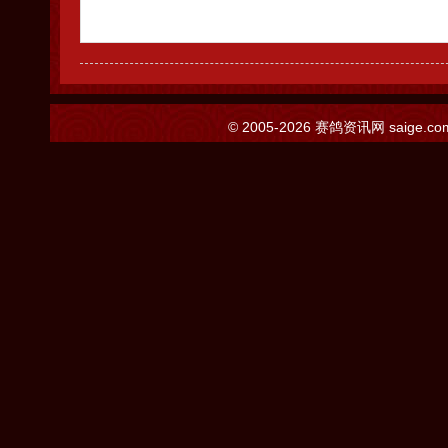
© 2005-2026
赛鸽资讯网
saige