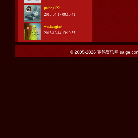
jinlong122
2016-04-17 00:15:41
wsshengfa9
2015-12-14 13:19:55
© 2005-2026
赛鸽资讯网
saige