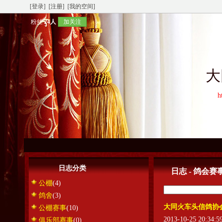
[登录]
[注册]
[我的空间]
粉丝
24人
加关注
大
h
日志分类
日志 - 鸽会赛
公棚
(4)
鸽舍
(3)
大同火车头信鸽协会
公棚赛事
(10)
2013-10-25 20:34:
俱乐部赛事
(0)