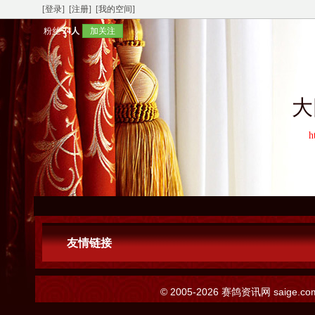
[登录]
[注册]
[我的空间]
粉丝
24人
加关注
大
h
友情链接
© 2005-2026
赛鸽资讯网
saige