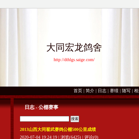
大同宏龙鸽舍
http://dthlgs.saige.com/
首页
|
简介
|
日志
|
赛绩
|
随写
|
相
日志 - 公棚赛事
2013山西大同翟武赛鸽公棚500公里成绩
2020-07-04 19:24:19 | 浏览(6425) | 评论(0)