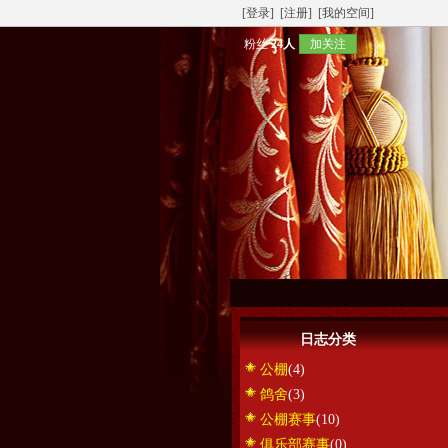
[登录]
[注册]
[我的空间]
粉丝
24人
加关注
日志分类
公棚
(4)
鸽舍
(3)
公棚赛事
(10)
俱乐部赛事
(0)