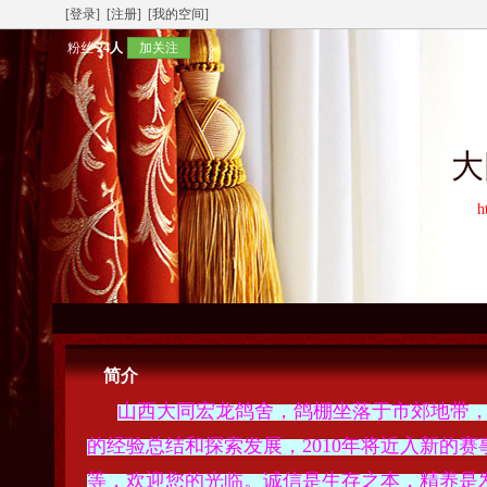
[登录]
[注册]
[我的空间]
粉丝
24人
加关注
大
h
简介
山西大同宏龙鸽舍，鸽棚坐落于市郊地带，
的经验总结和探索发展，2010年将近入新的赛
等，欢迎您的光临。诚信是生存之本，精养是