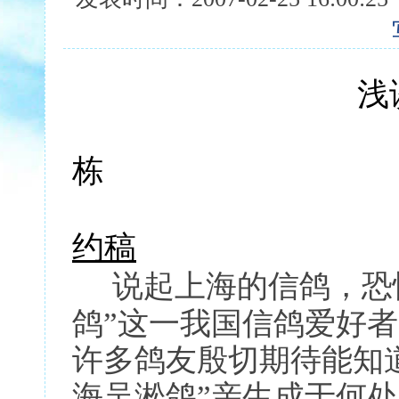
浅
栋
约稿
说起上海的信鸽，恐
鸽”这一我国信鸽爱好
许多鸽友殷切期待能知道
海吴淞鸽”亲生成于何