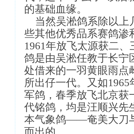
的基础血缘。
当然吴淞鸽系除以上几
些其他优秀品系赛鸽渗
1961年放飞太源获二
鸽是由吴淞任教于长宁
处借来的一羽黄眼雨点
所出仔一代。又如196
军鸽，春季放飞北京获
代铭鸽，均是汪顺兴先
本气象鸽——奄美大刀
而出的。