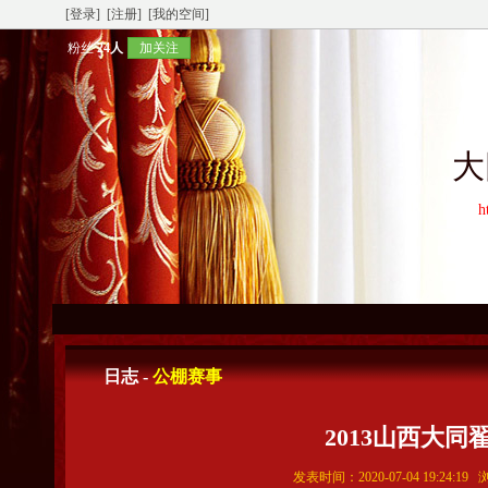
[登录]
[注册]
[我的空间]
粉丝
24人
加关注
大
h
日志 -
公棚赛事
2013山西大同
发表时间：2020-07-04 19:24:1