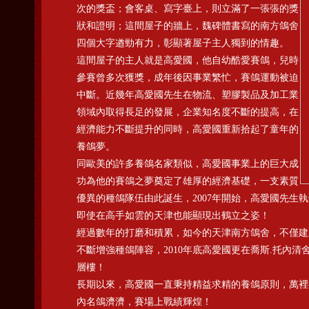
次的獎盃；會客桌、寫字臺上，則立滿了一張張的獎
狀和證明；這間屋子的牆上，魏碑體書寫的南方鴿舍
四個大字遒勁有力，彰顯著屋子主人獨到的情趣。
這間屋子的主人就是高愛國，他自幼酷愛賽鴿，兒時
參賽曾多次獲獎，成年後因事業繁忙，賽鴿運動被迫
中斷。近幾年高愛國先生在物流、塑膠製品及加工業
領域內取得長足的發展，企業知名度不斷的提高，在
經濟能力不斷提升的同時，高愛國重新拾起了童年的
養鴿夢。
同歐美的許多養鴿名家類似，高愛國事業上的巨大成
功為他的賽鴿之夢奠定了雄厚的經濟基礎，一支素質
優異的種鴿隊伍由此誕生，2007年開始，高愛國先
即使在高手如雲的天津也能顯現出鶴立之姿！
經過數年的打磨和積累，如今的天津南方鴿舍，不僅建
不斷增強種鴿陣容，2010年底高愛國更在喬斯.托內
層樓！
長期以來，高愛國一直秉持精益求精的養鴿原則，萬裡
內名鴿濟濟，賽場上戰績輝煌！