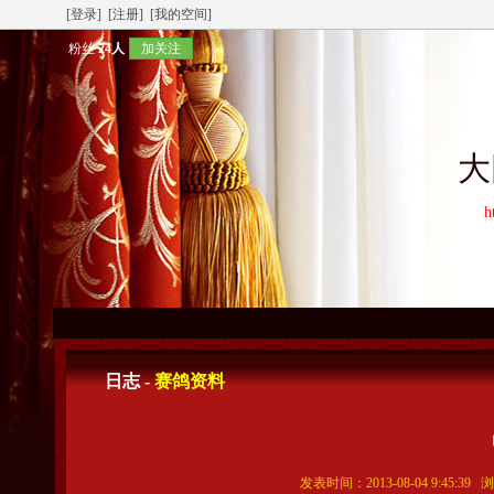
[登录]
[注册]
[我的空间]
粉丝
24人
加关注
大
h
日志 -
赛鸽资料
发表时间：2013-08-04 9:45:39