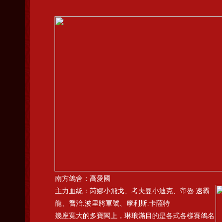
南方鴿舍：高愛國
主力血統：芮娜小飛戈、考夫曼小迪克、帝魯.速霸
龍、喬治.波里將軍號、摩利斯.卡薩特
幾座寬大的多寶閣上，琳琅滿目的是各式各樣賽鴿名