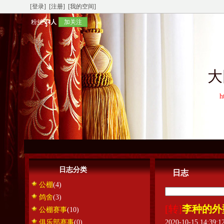
[登录]
[注册]
[我的空间]
粉丝
24人
加关注
大
h
日志分类
日志
公棚
(4)
鸽舍
(3)
[转]
李种的外
公棚赛事
(10)
俱乐部赛事
(0)
2020-10-15 14:39: