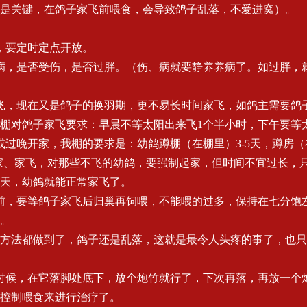
是关键，在鸽子家飞前喂食，会导致鸽子乱落，不爱进窝）。
，要定时定点开放。
病，是否受伤，是否过胖。（伤、病就要静养养病了。如过胖，
飞，现在又是鸽子的换羽期，更不易长时间家飞，如鸽主需要鸽
棚对鸽子家飞要求：早晨不等太阳出来飞1个半小时，下午要等
或过晚开家，我棚的要求是：幼鸽蹲棚（在棚里）3-5天，蹲房（在
起家、家飞，对那些不飞的幼鸽，要强制起家，但时间不宜过长，
天，幼鸽就能正常家飞了。
前，要等鸽子家飞后归巢再饲喂，不能喂的过多，保持在七分饱
。
方法都做到了，鸽子还是乱落，这就是最令人头疼的事了，也只
时候，在它落脚处底下，放个炮竹就行了，下次再落，再放一个
控制喂食来进行治疗了。