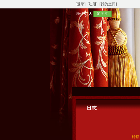
[登录]
[注册]
[我的空间]
粉丝
24人
加关注
日志
转载