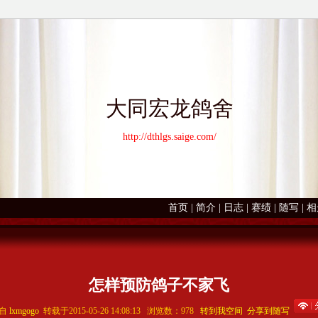
大同宏龙鸽舍
http://dthlgs.saige.com/
首页
|
简介
|
日志
|
赛绩
|
随写
|
相
怎样预防鸽子不家飞
自
lxmgogo
转载于2015-05-26 14:08:13 浏览数：978
转到我空间
分享到随写