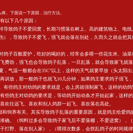
头疼。下面说一下原因，治疗方法。
有以下几个原因：
这样导致鸽子不爱回窝，长期习惯落在树上、高的建筑物上、电线
、伤），导致鸽子不爱飞，强飞就会落在别处，久而久之就会把其
友对鸽子百般爱护，吃好的喝好的，经常会多喂一些花生米、油
飞费劲，强飞也会导致鸽子乱落，一旦乱落，就会导致家飞就落
炎夏，气温一般都会在35C°以上，这样的天气就要早放（头太阳
再训放，那一般鸽子也就飞10几分钟，如果鸽主要求鸽子强飞
家。有些鸽主对幼鸽的要求就是，会上房就强制家飞，这样的幼
有些鸽主对幼鸽的要求是，等幼鸽开始动条才开始起家，这样的
喜欢往远飞、喜欢和别人鸽群一起飞、喜欢落在高处。
都和饲养有关。其实导致鸽子乱落的重要原因，就是鸽主给爱鸽
准确。（饲料过多会导致鸽子家飞后不爱落棚，不爱进窝），（
子打野、落在别人家），（喂得次数多，会扰乱鸽子的时间规律