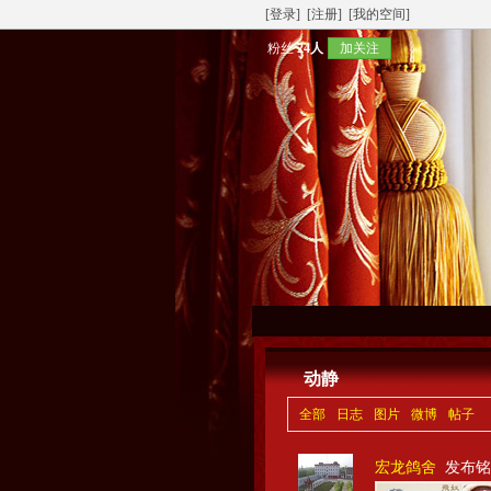
[登录]
[注册]
[我的空间]
粉丝
24人
加关注
动静
全部
日志
图片
微博
帖子
宏龙鸽舍
发布铭