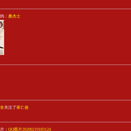
鸽：
桑杰士
舍
关注了
蒋仁俊
片：
QQ图片20200219183124