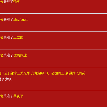
舍
关注了
拍卖
舍
关注了
xingfugesh
舍
关注了
王立国
舍
关注了
优质鸽业
[日志] 台湾五关冠军 凡龙超级73、公棚鸽王 新疆腾飞鸽苑
对多少钱
舍
关注了
蔡炎平