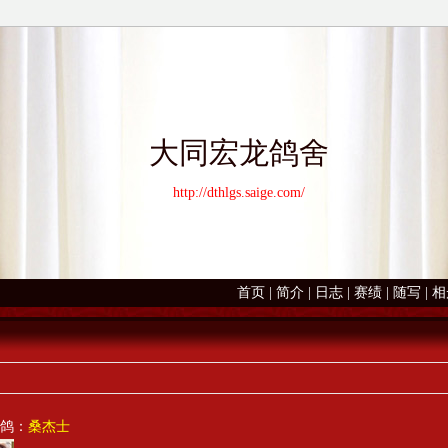
大同宏龙鸽舍
http://dthlgs.saige.com/
首页
|
简介
|
日志
|
赛绩
|
随写
|
相
鸽：
桑杰士