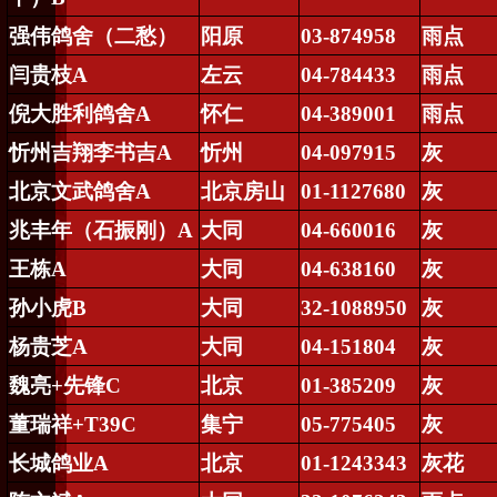
强伟鸽舍（二愁）
阳原
03-874958
雨点
闫贵枝
A
左云
04-784433
雨点
倪大胜利鸽舍
A
怀仁
04-389001
雨点
忻州吉翔李书吉
A
忻州
04-097915
灰
北京文武鸽舍
A
北京房山
01-1127680
灰
兆丰年（石振刚）
A
大同
04-660016
灰
王栋
A
大同
04-638160
灰
孙小虎
B
大同
32-1088950
灰
杨贵芝
A
大同
04-151804
灰
魏亮
+
先锋
C
北京
01-385209
灰
董瑞祥
+T39C
集宁
05-775405
灰
长城鸽业
A
北京
01-1243343
灰花