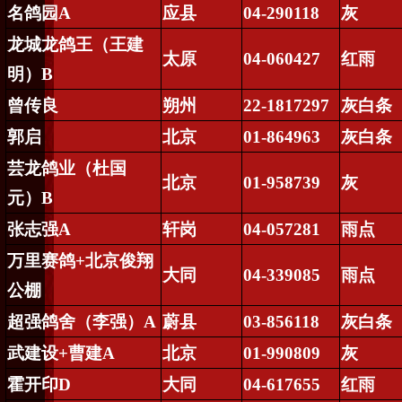
名鸽园
A
应县
04-290118
灰
龙城龙鸽王（王建
太原
04-060427
红雨
明）
B
曾传良
朔州
22-1817297
灰白条
郭启
北京
01-864963
灰白条
芸龙鸽业（杜国
北京
01-958739
灰
元）
B
张志强
A
轩岗
04-057281
雨点
万里赛鸽
+
北京俊翔
大同
04-339085
雨点
公棚
超强鸽舍（李强）
A
蔚县
03-856118
灰白条
武建设
+
曹建
A
北京
01-990809
灰
霍开印
D
大同
04-617655
红雨