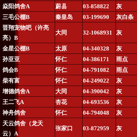
焱阳鸽舍
A
蔚县
03-858822
灰
三毛公棚
B
秦皇岛
03-199690
灰白条
晋翔宠物吧（许亮
大同
32-1068931
灰
亮）
B
金星公棚
B
太原
04-340328
灰
孙亚亚
怀仁
04-386171
雨点
鸽会
B
怀仁
04-791082
雨点
柴有富
怀仁
04-249022
灰
增德鸽舍
A
大同
04-390042
灰
王二飞
A
杏花
04-693536
灰
神舟鸽舍
怀仁
04-794048
灰
天云鸽舍（龙天
张家口
03-872959
灰
云）
A