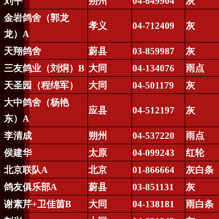
刘平
朔州
04-649904
灰
金岩鸽舍（郭龙
孝义
04-712409
灰
龙）
A
天翔鸽舍
蔚县
03-859987
灰
三友鸽业（刘
烔
）
B
大同
04-134076
雨点
天圣园（程绵军）
大同
04-501179
灰
大中鸽舍（杨艳
应县
04-512197
灰
东）
A
李清成
朔州
04-537220
雨点
侯建华
太原
04-099243
红轮
北京联队
A
北京
01-866664
灰白条
鸽友俱乐部
A
蔚县
03-851131
灰
谢素芹
+
卫佳茵
B
大同
04-138181
雨白条