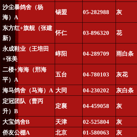
沙尘暴鸽舍（杨
锡盟
05-282988
灰
海）
A
东方红
+
旗舰（张建
怀仁
03-896320
花
新）
永成鞋业（王培田
崞阳
04-289709
雨白条
+
张美
二楼
+
海海（邢海
五台
04-780103
灰花
平）
A
海马鸽舍（马海）
A
大同
04-230202
灰白条
定冠团队（曹丙
定襄
04-459058
灰
升）
B
大宝鸽舍
B
天津
02-525804
灰
侨友公棚
A
北京
01-580063
灰