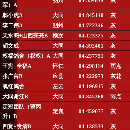
朔州
04-554849
灰
军）
A
郝小虎
A
大同
04-845140
灰
李二伟
A
朔州
04-722346
灰
天水阁
+
山西亮亮
B
榆次
04-123325
灰
胡文成
大同
04-392481
灰
权福鸽舍（权权）
A
大同
04-237751
灰
王宪
+
全福
A
怀仁
04-298114
雨点
张广富
B
应县
04-222973
灰花
凯红鸽舍
左云
04-196915
灰
大同谢江
B
大同
04-845368
雨点
定冠团队（曹丙
定襄
04-459077
灰
升）
B
四
寳
+
贵清
B
大同
04-138533
灰