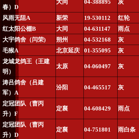
大同
04-388895
灰
春）
D
风雨无阻
A
新荣
19-530112
红轮
红太阳公棚
B
大同
04-631147
雨点
大宇鸽舍（闫荣
)
朔州
04-532168
灰
毛猴
A
北京延庆
01-355095
灰
龙城龙鸽王（王建
太原
04-060497
灰
明）
涛吕鸽舍（吕建
汾阳
04-465517
灰
军）
A
定冠团队（曹丙
定襄
04-608429
雨点
升）
F
定冠团队（曹丙
定襄
04-751801
雨白条
升）
D