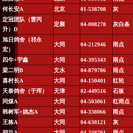
何长安
A
北京
01-538708
灰
定冠团队（曹丙
定襄
04-008278
灰白条
升）
D
旭日鸽舍（祁永
大同
04-212946
雨点
宏）
四牛
+
宇鑫
大同
04-395343
雨点
梁二明
B
文水
04-879786
雨点
喜村长
A
大同
04-150401
红轮
天泰鸽舍（于珲）
天津
02-449516
石板
同煤
A
大同
04-503061
红雨点
韩树军
+
姚杰
A
大同
04-338066
雨点
王栋
A
大同
04-638121
灰
胡兰
A
大同
04-238791
雨点