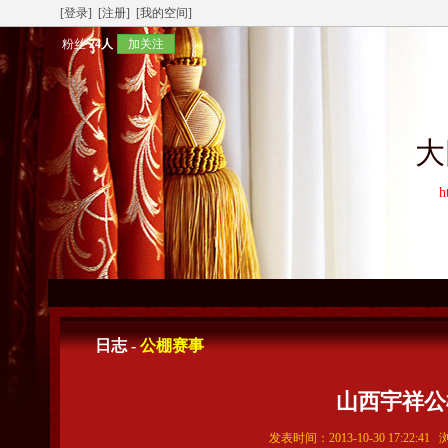
[登录]
[注册]
[我的空间]
粉丝
24人
加关注
大
h
日志 -
公棚赛事
山西宇祥公
发表时间：2013-10-30 17:22:4