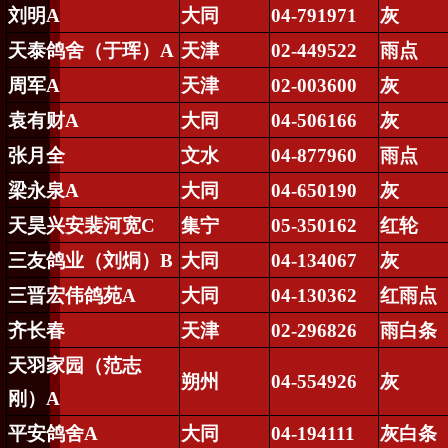
刘明
A
大同
04-791971
灰
天泰鸽舍（于珲）
A
天津
02-449522
雨点
周军
A
天津
02-003600
灰
袁有财
A
大同
04-506166
灰
张月全
文水
04-877960
雨点
梁永泉
A
大同
04-650190
灰
天昊兴安裴河宽
C
集宁
05-350162
红轮
三友鸽业（刘
烔
）
B
大同
04-134067
灰
三晋宏伟鸽苑
A
大同
04-130362
红雨点
齐长春
天津
02-296826
雨白条
天羽家园（范志
朔州
04-554926
灰
刚）
A
平安鸽舍
A
大同
04-194111
灰白条