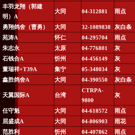
丰羽龙翔（郭建
大同
04-312881
雨点
明）
A
勇翔鸽舍（曹勇）
大同
32-1089838
灰白条
苑涛
A
怀仁
04-295704
雨点
朱志永
太原
04-776801
灰
石钱合
A
忻州
04-456149
灰
董瑞祥
+T39A
集宁
05-348034
灰
鑫胜鸽舍
A
大同
04-390550
灰白条
CTRPA-
天翼国际
A
台湾
灰
9800
任守魁
大同
04-618572
雨点
屈盛成
A
大同
04-806903
雨花
范胜利
忻州
04-407862
雨点