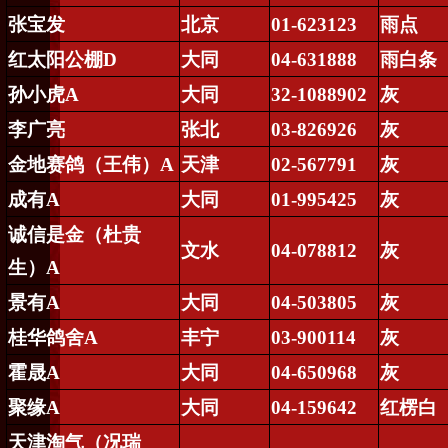
张宝发
北京
01-623123
雨点
红太阳公棚
D
大同
04-631888
雨白条
孙小虎
A
大同
32-1088902
灰
李广亮
张北
03-826926
灰
金地赛鸽（王伟）
A
天津
02-567791
灰
成有
A
大同
01-995425
灰
诚信是金（杜贵
文水
04-078812
灰
生）
A
景有
A
大同
04-503805
灰
桂华鸽舍
A
丰宁
03-900114
灰
霍晟
A
大同
04-650968
灰
聚缘
A
大同
04-159642
红楞白
天津淘气（况瑞