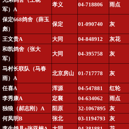
孝义
04-718806
雨点
军）
A
保定
668
鸽舍（薛玉
保定
01-090740
灰
彪）
王文贵
A
大同
04-848912
灰花
和凯鸽舍（张大
大同
04-395758
灰
军）
马村长联队（马春
北京房山
01-717778
灰
雨）
A
任喜
A
浑源
04-547881
红轮
李秀康
A
定襄
04-634062
雨点
独狼（郝志刚）
A
阳原
32-1067895
灰
何凤明
B
张北
03-1194793
灰
李生鸽具
+
张亚楠
A
大同
04-381881
花