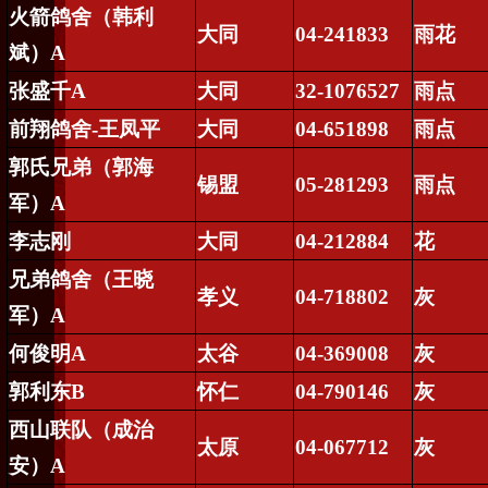
火箭鸽舍（韩利
大同
04-241833
雨花
斌）
A
张盛千
A
大同
32-1076527
雨点
前翔鸽舍
-
王凤平
大同
04-651898
雨点
郭氏兄弟（郭海
锡盟
05-281293
雨点
军）
A
李志刚
大同
04-212884
花
兄弟鸽舍（王晓
孝义
04-718802
灰
军）
A
何俊明
A
太谷
04-369008
灰
郭利东
B
怀仁
04-790146
灰
西山联队（成治
太原
04-067712
灰
安）
A