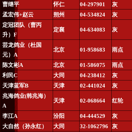
曹继平
怀仁
04-297901
灰
孟宏伟
+
赵云
朔州
04-534824
灰
定冠团队（曹丙
定襄
04-634083
灰
升）
F
芸龙鸽业（杜国
北京
01-958683
雨点
元）
A
陈文彬
A
北京
01-586075
雨点
利民
C
大同
04-238412
灰
天津蓝军
B
天津
02-441024
灰
兆海鸽业
(
韩兆海）
天津
02-068664
红轮
A
李江
A
汾阳
04-444529
灰
大自然（孙永红）
大同
32-1062796
灰