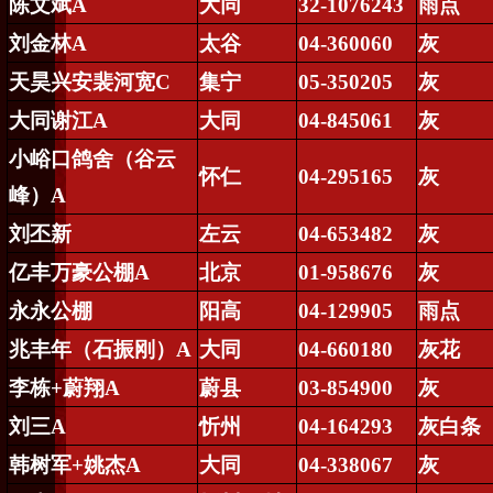
陈文斌
A
大同
32-1076243
雨点
刘金林
A
太谷
04-360060
灰
天昊兴安裴河宽
C
集宁
05-350205
灰
大同谢江
A
大同
04-845061
灰
小峪口鸽舍（谷云
怀仁
04-295165
灰
峰）
A
刘丕新
左云
04-653482
灰
亿丰万豪公棚
A
北京
01-958676
灰
永永公棚
阳高
04-129905
雨点
兆丰年（石振刚）
A
大同
04-660180
灰花
李栋
+
蔚翔
A
蔚县
03-854900
灰
刘三
A
忻州
04-164293
灰白条
韩树军
+
姚杰
A
大同
04-338067
灰