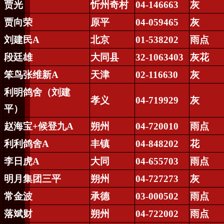
贾光
忻州奇村
04-146663
灰
贾向荣
原平
04-059465
灰
刘建民
A
北京
01-538202
雨点
段廷雄
大同县
32-1063403
灰花
笨鸟张维新
A
天津
02-116630
灰
利明鸽舍（刘建
孝义
04-719929
灰
平）
赵海宝
+
候登九
A
朔州
04-720010
雨点
利利鸽舍
A
丰镇
04-848202
花
李日虎
A
大同
04-655703
雨点
明月集团三平
朔州
04-727273
灰
常金波
承德
03-000502
雨点
落斌财
朔州
04-722002
雨点