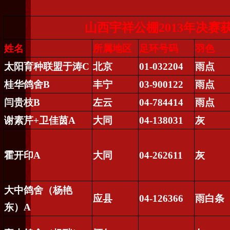
山西宇祥公棚
2013
年决赛
姓名
所属地区
足环号码
羽色
太阳育种联盟于涛
C
北京
01-032204
雨点
桂华鸽舍
B
丰宁
03-900122
雨点
闫贵枝
B
左云
04-784414
雨点
谢素芹
+
卫佳茵
A
大同
04-138031
灰
霍开印
A
大同
04-262611
灰
大中鸽舍（杨艳
应县
04-126366
雨白条
东）
A