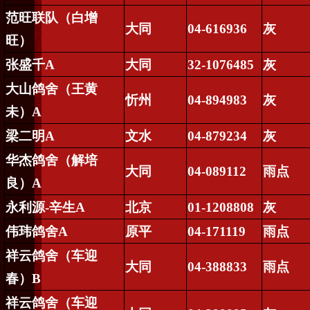
范旺联队（白增
大同
04-616936
灰
旺）
张盛千
A
大同
32-1076485
灰
大山鸽舍（王黄
忻州
04-894983
灰
未）
A
梁二明
A
文水
04-879234
灰
华杰鸽舍（解培
大同
04-089112
雨点
良）
A
永利源
-
辛生
A
北京
01-1208808
灰
伟玮鸽舍
A
原平
04-171119
雨点
祥云鸽舍（车迎
大同
04-388833
雨点
春）
B
祥云鸽舍（车迎