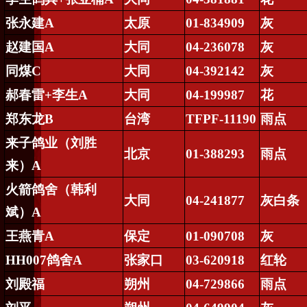
张永建
A
太原
01-834909
灰
赵建国
A
大同
04-236078
灰
同煤
C
大同
04-392142
灰
郝春雷
+
李生
A
大同
04-199987
花
郑东龙
B
台湾
TFPF-11190
雨点
来子鸽业（刘胜
北京
01-388293
雨点
来）
A
火箭鸽舍（韩利
大同
04-241877
灰白条
斌）
A
王燕青
A
保定
01-090708
灰
HH007
鸽舍
A
张家口
03-620918
红轮
刘殿福
朔州
04-729866
雨点