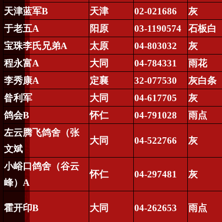
天津蓝军
B
天津
02-021686
灰
于老五
A
阳原
03-1190574
石板白
宝珠李氏兄弟
A
太原
04-803032
灰
程永富
A
大同
04-784331
雨花
李秀康
A
定襄
32-077530
灰白条
昝利军
大同
04-617705
灰
鸽会
B
怀仁
04-791028
雨点
左云腾飞鸽舍（张
大同
04-522766
灰
文斌
小峪口鸽舍（谷云
怀仁
04-297481
灰
峰）
A
霍开印
B
大同
04-262653
雨点