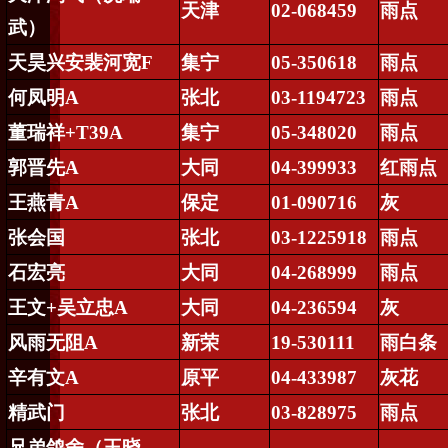
天津
02-068459
雨点
武）
天昊兴安裴河宽
F
集宁
05-350618
雨点
何凤明
A
张北
03-1194723
雨点
董瑞祥
+T39A
集宁
05-348020
雨点
郭晋先
A
大同
04-399933
红雨点
王燕青
A
保定
01-090716
灰
张会国
张北
03-1225918
雨点
石宏亮
大同
04-268999
雨点
王文
+
吴立忠
A
大同
04-236594
灰
风雨无阻
A
新荣
19-530111
雨白条
辛有文
A
原平
04-433987
灰花
精武门
张北
03-828975
雨点
兄弟鸽舍（王晓