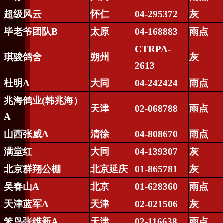
超级风云
怀仁
04-295372
灰
毕老爷团队
B
太原
04-168883
雨点
CTRPA-
琪骏鸽舍
朔州
灰
2613
杜明
A
大同
04-242424
雨点
兆海鸽业
(
韩兆海）
天津
02-068788
雨点
A
山西张威
A
清徐
04-808670
雨点
满堂红
大同
04-139307
灰
北京群翔公棚
北京延庆
01-865781
灰
吴春山
A
北京
01-628360
雨点
天津蓝军
A
天津
02-021506
灰
笨鸟张维新
A
天津
02-116638
雨点