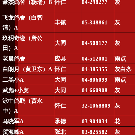
豪杰鸽舍（杨瑞）
B
怀仁
04-298277
灰
飞龙鸽舍（白智
丰镇
05-348861
灰
清）
A
玖
玥
奇迹（唐公
大同
04-508177
灰
田）
A
老晨鸽舍
应县
04-512001
雨点
白朗月（黄卫东）
A
怀仁
04-385355
灰白条
二黑小
A
大同
04-806099
雨点
武彪
+
小虎
大同
04-660908
灰
泳中鸽鹏（贾永
怀仁
32-1068809
灰
中）
A
马晓军
A
承德
03-904034
花
贺海峰
A
张北
03-825582
灰