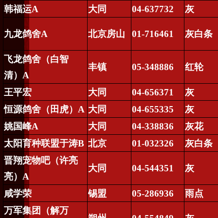
韩福运
A
大同
04-637732
灰
九龙鸽舍
A
北京房山
01-716461
灰白条
飞龙鸽舍（白智
丰镇
05-348886
红轮
清）
A
王平宏
大同
04-656371
灰
恒源鸽舍（田虎）
A
大同
04-655335
灰
姚国峰
A
大同
04-338836
灰花
太阳育种联盟于涛
B
北京
01-032326
灰白条
晋翔宠物吧（许亮
大同
04-544351
灰
亮）
A
咸学荣
锡盟
05-286936
雨点
万军集团（解万