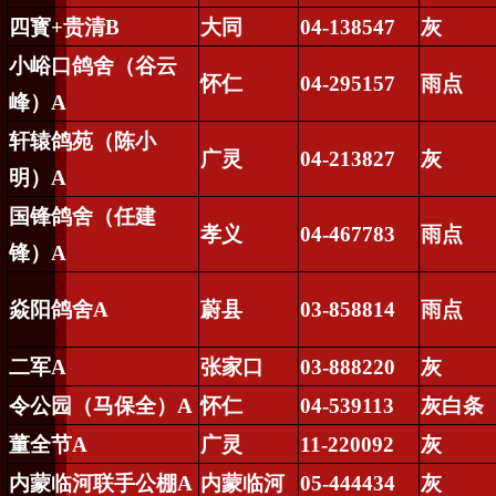
四
寳
+
贵清
B
大同
04-138547
灰
小峪口鸽舍（谷云
怀仁
04-295157
雨点
峰）
A
轩辕鸽苑（陈小
广灵
04-213827
灰
明）
A
国锋鸽舍（任建
孝义
04-467783
雨点
锋）
A
焱阳鸽舍
A
蔚县
03-858814
雨点
二军
A
张家口
03-888220
灰
令公园（马保全）
A
怀仁
04-539113
灰白条
董全节
A
广灵
11-220092
灰
内蒙临河联手公棚
A
内蒙临河
05-444434
灰