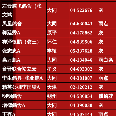
左云腾飞鸽舍（张
大同
04-522676
灰
文斌
凤凰鸽舍
大同
04-630043
雨点
郭廷秀
A
原平
04-178862
灰
祥泽银鹏（龚三）
怀仁
04-539506
灰
张志忠
A
丰镇
05-337628
灰
高万彪
A
大同
04-134046
雨白条
台晋联合褚立云
孝义
04-693302
灰
李生鸽具
+
张亚楠
A
大同
04-381887
雨点
精英公棚李国玺
A
天津
02-120212
灰
明明鸽舍
朔州
04-536854
麒麟花
增德鸽舍
A
大同
04-390030
灰
王存
A
大同
04-507144
雨点