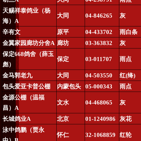
天赐祥泰鸽业（杨
大同
04-846265
灰
海）
A
辛有文
原平
04-433702
雨白条
金翼家园廊坊分舍
A
廊坊
03-363832
灰
保定
668
鸽舍（薛玉
保定
03-011707
雨点
彪）
金马郭老九
大同
04-503550
红
(
绛
)
包头爱亚卡普公棚
内蒙包头
05-000343
雨点
金源公棚（温福
文水
04-468065
灰
昌）
A
长城鸽业
A
北京
01-1240986
灰花
泳中鸽鹏（贾永
怀仁
32-1068859
红轮
中）
B