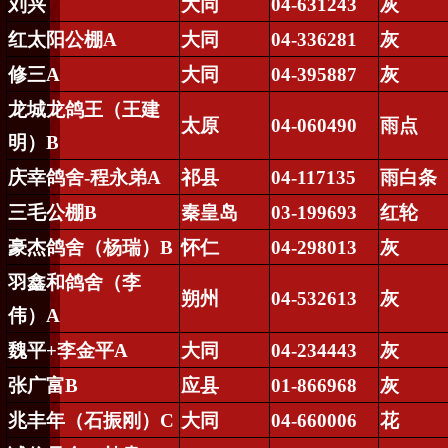
刘兴
大同
04-631243
灰
红太阳公棚
A
大同
04-336281
灰
修三
A
大同
04-395887
灰
龙城龙鸽王（王建
太原
04-060490
雨点
明）
B
庆幸鸽舍
-
程永弟
A
祁县
04-117135
雨白条
三毛公棚
B
秦皇岛
03-199693
红轮
豪杰鸽舍（杨瑞）
B
怀仁
04-298013
灰
羽鑫和鸽舍（李
朔州
04-532613
灰
伟）
A
魏平
+
李金平
A
大同
04-234443
灰
张广富
B
应县
01-866968
灰
兆丰年（石振刚）
C
大同
04-660006
花