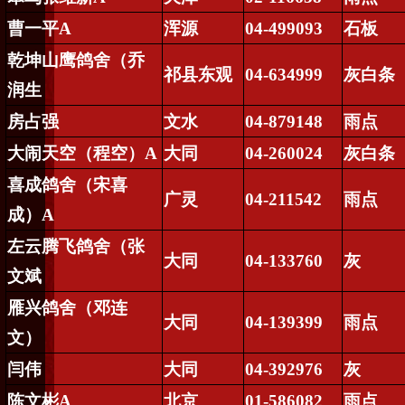
曹一平
A
浑源
04-499093
石板
乾坤山鹰鸽舍（乔
祁县东观
04-634999
灰白条
润生
房占强
文水
04-879148
雨点
大闹天空（程空）
A
大同
04-260024
灰白条
喜成鸽舍（宋喜
广灵
04-211542
雨点
成）
A
左云腾飞鸽舍（张
大同
04-133760
灰
文斌
雁兴鸽舍（邓连
大同
04-139399
雨点
文）
闫伟
大同
04-392976
灰
陈文彬
A
北京
01-586082
雨点