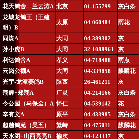
花天鸽舍—兰云涛
A
北京
01-155799
灰白条
龙城龙鸽王（王建
太原
04-060484
雨花
明）
B
同煤
A
大同
04-389302
灰
孙小虎
B
大同
32-1088961
灰
利达鸽舍
A
孝义
04-718488
雨点
云岗公棚
A
大同
04-339858
麒麟花
光宇
-
龙潭赛鸽
B
陕西
26-461211
灰
翔辉
+
郑翔
A
广灵
04-214166
灰白条
令公园（马保全）
A
怀仁
04-539142
花
辛有文
A
原平
04-433985
灰白条
超越鸽苑（吴五）
繁峙
04-475011
麒麟花
天水阁
+
山西亮亮
B
榆次
04-123337
灰