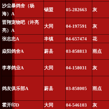
沙尘暴鸽舍（杨
锡盟
05-282663
灰
海）
A
晋翔宠物吧（许亮
大同
04-197591
灰
亮）
A
张志忠
A
丰镇
04-657474
花
焱阳鸽舍
A
蔚县
03-858813
雨点
李孝鸽业
A
大同
04-158031
灰
鸽友俱乐部
A
蔚县
03-858005
雨点
霍开印
D
大同
04-546103
灰