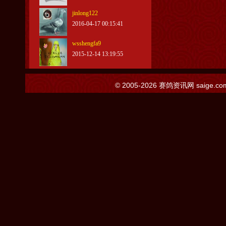
jinlong122
2016-04-17 00:15:41
wsshengfa9
2015-12-14 13:19:55
© 2005-2026
赛鸽资讯网
saige