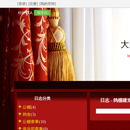
[登录]
[注册]
[我的空间]
粉丝
24人
加关注
大
h
日志分类
日志 - 鸽棚建
公棚
(4)
鸽舍
(3)
公棚赛事
(10)
俱乐部赛事
(0)