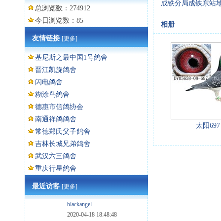
成铁分局成铁东站地
总浏览数：274912
今日浏览数：85
相册
友情链接
[更多]
基尼斯之最中国1号鸽舍
晋江凯旋鸽舍
闪电鸽舍
糊涂鸟鸽舍
德惠市信鸽协会
南通祥鸽鸽舍
太阳697
常德郑氏父子鸽舍
吉林长城兄弟鸽舍
武汉六三鸽舍
重庆行星鸽舍
最近访客
[更多]
blackangel
2020-04-18 18:48:48