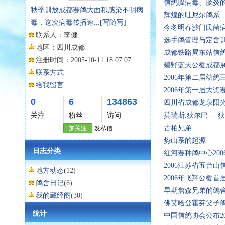
信鸽腺病毒、肠炎
秋季训放成都赛鸽大面积感染不明病
辉煌的吐尼尔鸽系
毒，这次病毒传播速...
[写随写]
今冬明春沙门氏菌病
联系人：
李健
选手鸽管理与定舍
地区：
四川成都
成都铁路局东站信鸽
注册时间：
2005-10-11 18:07:07
碧野蓝天公棚成都
联系方式
2006年第二届幼鸽
给我留言
2006年第一届大奖
0
6
134863
四川省成都龙泉阳光
关注
粉丝
访问
莫瑞斯.狄尔巴----
古柏兄弟
加关注
发私信
势山系的起源
日志分类
红河赛种鸽中心20
2006江苏省五台
地方动态
(12)
2006年飞翔公棚
鸽舍日记
(6)
早期詹森兄弟的鴿
我的藏经阁
(30)
佛艾哈登霍芬父子
统计
中国信鸽协会公布2