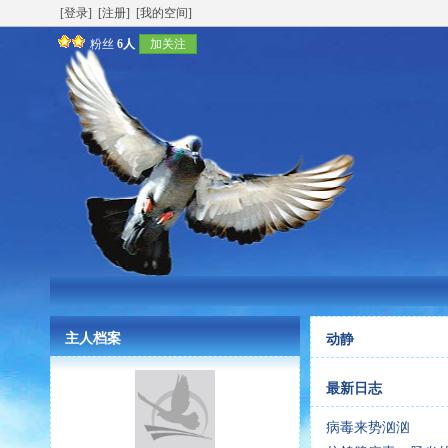
[登录]
[注册]
[我的空间]
粉丝
6人
加关注
主人档案
动静
最新日志
病毒来势汹汹