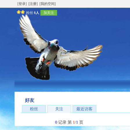
[登录]
[注册]
[我的空间]
粉丝
6人
加关注
好友
粉丝
关注
最近访客
0
记录 第
1
/
1
页