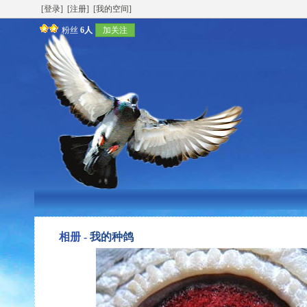
[登录]
[注册]
[我的空间]
粉丝
6人
加关注
相册 -
我的种鸽