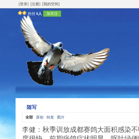
[登录]
[注册]
[我的空间]
粉丝
6人
加关注
随写
全部
原创
转发
图片
李健
：秋季训放成都赛鸽大面积感染不
度很快，前期病鸽症状明显，呕吐绿便