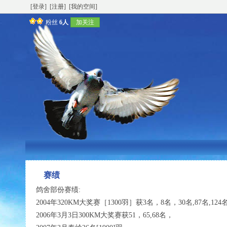
[登录]
[注册]
[我的空间]
粉丝
6人
加关注
赛绩
鸽舍部份赛绩:
2004年320KM大奖赛［1300羽］获3名，8名，30名,87名,124名
2006年3月3日300KM大奖赛获51，65,68名，