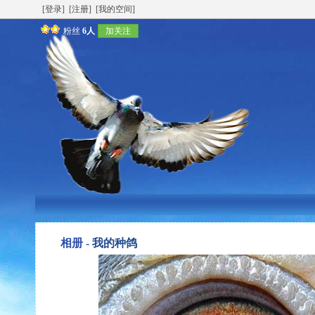
[登录]
[注册]
[我的空间]
粉丝
6人
加关注
相册 -
我的种鸽